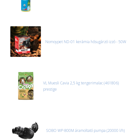
Nomoypet ND-01 kerámia hősugárzó izzó - 50W
VL Muesli Cavia 2,5 kg tengerimalac (461806)
prestige
SOBO WP-800M áramoltató pumpa (20000 l/h)