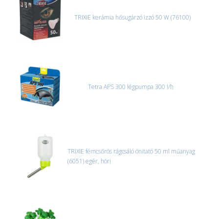
TRIXIE kerámia hősugárzó izzó 50 W (76100)
Tetra APS 300 légpumpa 300 l/h
TRIXIE fémcsőrös rágcsáló önitató 50 ml műanyag
(6051) egér, höri