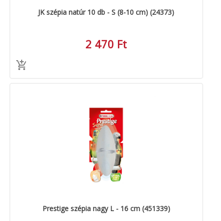
JK szépia natúr 10 db - S (8-10 cm) (24373)
2 470 Ft
Prestige szépia nagy L - 16 cm (451339)