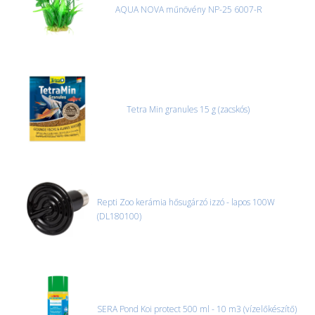
AQUA NOVA műnövény NP-25 6007-R
Tetra Min granules 15 g (zacskós)
Repti Zoo kerámia hősugárzó izzó - lapos 100W
(DL180100)
SERA Pond Koi protect 500 ml - 10 m3 (vízelőkészítő)