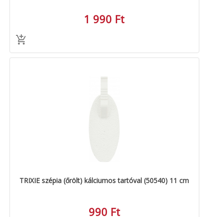
1 990 Ft
TRIXIE szépia (őrölt) kálciumos tartóval (50540) 11 cm
990 Ft