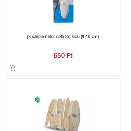
MACSKA
új élőlények
ÉLŐ ÉDESVÍZI
akciók
ÉLŐ TENGERI
referenciák
JK szépia natúr (24365) kicsi (9-10 cm)
KISÁLLATOK
NÖVÉNYEK
650 Ft
EGYÉB
EXTRA AKCIÓK