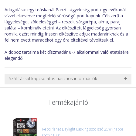
Adagolása: egy teáskanál Panzi Lágyeleség port egy evőkanál
vízzel elkeverve megfelelő sűrűségű port kapunk. Célszerű a
lágyeleséget zöldeleséggel – reszelt sárgarépa, alma, paraj
saláta – kombinálv etetni. Az elkészített lágyeleség gyorsan
romlik, ezért mindíg frissen elkészítve adjuk madarainknak és a
fel nem evett maradékot egy óra elteltével távolítsuk el.
A doboz tartalma két díszmadár 6-7 alkalommal való etetésére
elegendő.
Szállítással kapcsolatos hasznos információk
NEHÉZ, NAGY VAGY TÖRÉKENY TERMÉKEK SZÁLLÍTÁSA
A futárral csak egy bizonyos méret alatti csomagok szállítására
Termékajánló
van lehetőség, ezért nagy vagy nehéz termékeknél (pl. nagy
akváriumok, bútorok, stb.) egyedi szállítási ajánlatot adunk.
Nagyobb termékeink kiszállítását szállítmányozási partnerrel,
vagy saját teherautóval oldjuk meg. Minden rendelés egyedi,
úgyhogy előre egyeztetni kell mindenképpen.
ReptiPlanet Daylight Basking spot izzó 25W (nappali
spot) 41001