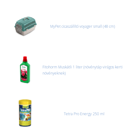
MyPet cicaszállító voyager small (48 cm)
Fitohorm Muskátli 1 liter (növénytáp virágos kerti
növényeknek)
Tetra Pro Energy 250 ml