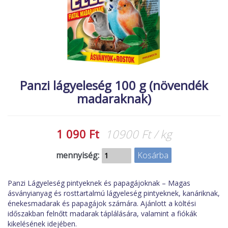
MACSKA
új élőlények
ÉLŐ ÉDESVÍZI
akciók
ÉLŐ TENGERI
referenciák
KISÁLLATOK
NÖVÉNYEK
Panzi lágyeleség 100 g (növendék
madaraknak)
EGYÉB
EXTRA AKCIÓK
1 090 Ft
10900 Ft / kg
mennyiség:
Panzi Lágyeleség pintyeknek és papagájoknak – Magas
ásványianyag és rosttartalmú lágyeleség pintyeknek, kanáriknak,
énekesmadarak és papagájok számára. Ajánlott a költési
időszakban felnőtt madarak táplálására, valamint a fiókák
kikelésének idejében.