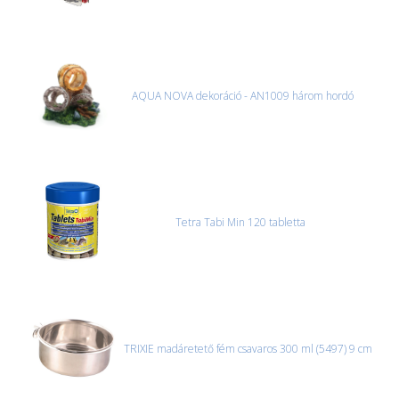
AQUA NOVA dekoráció - AN1009 három hordó
Tetra Tabi Min 120 tabletta
TRIXIE madáretető fém csavaros 300 ml (5497) 9 cm