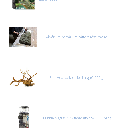
CSOMAG ÁTVÉTELE
Amennyiben a csomag átvételekor sérülést, folyadékot vagy
bármi rendellenességet tapasztal, a kibontás és az átvétel előtt
jegyzőkönyvet kell felvenni a futárral. A sérült termékek cseréjét,
csak ebben az esetben tudjuk vállalni, ha a jegyzőkönyv elkészült,
és azonnal eljutott hozzánk az információ.
Akvárium, terrárium hátterezése m2-re
Red Moor dekorációs fa (kg) 0-250 g
Bubble Magus QQ2 fehérjefölöző (100 literig)