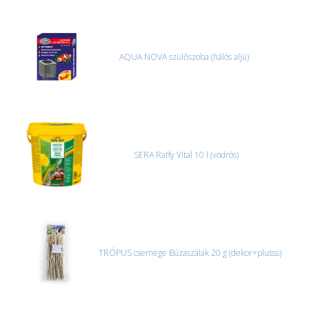
AQUA NOVA szülőszoba (hálós aljú)
SERA Raffy Vital 10 l (vödrös)
TRÓPUS csemege Búzaszálak 20 g (dekor+plusss)