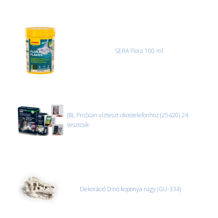
SERA Flora 100 ml
JBL ProScan vízteszt okostelefonhoz (25420) 24
tesztcsík
Dekoráció Dínó koponya nagy (GU-334)