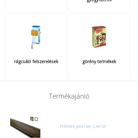
rágcsáló felszerelések
görény termékek
Termékajánló
FERRANI póráz bőr 2,4x120