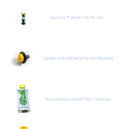
Aqua Line TF Planter 100 ml - kicsi
CoralBox DCA 3000/4000 tűs rotor (fölözőhöz)
Tetra műnövény DecoArt Plant S Anacharis