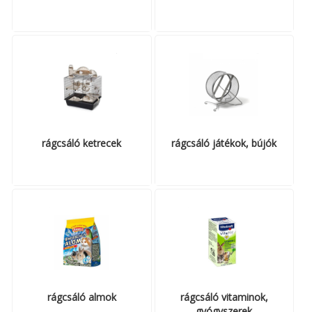
MACSKA
új élőlények
ÉLŐ ÉDESVÍZI
akciók
ÉLŐ TENGERI
referenciák
KISÁLLATOK
NÖVÉNYEK
EGYÉB
rágcsáló ketrecek
rágcsáló játékok, bújók
EXTRA AKCIÓK
rágcsáló almok
rágcsáló vitaminok,
gyógyszerek