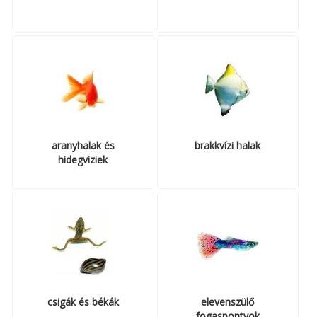
MACSKA
új élőlények
ÉLŐ ÉDESVÍZI
akciók
ÉLŐ TENGERI
referenciák
KISÁLLATOK
NÖVÉNYEK
EGYÉB
aranyhalak és
brakkvízi halak
hidegviziek
EXTRA AKCIÓK
csigák és békák
elevenszülő
fogaspontyok