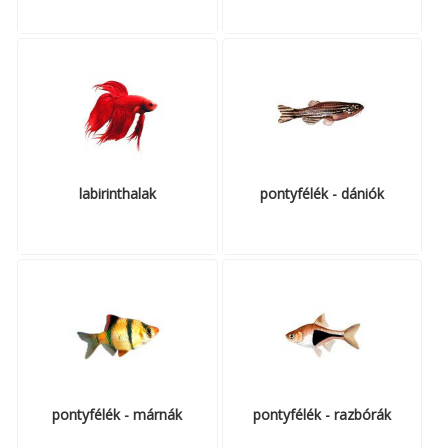
labirinthalak
pontyfélék - dániók
pontyfélék - márnák
pontyfélék - razbórák