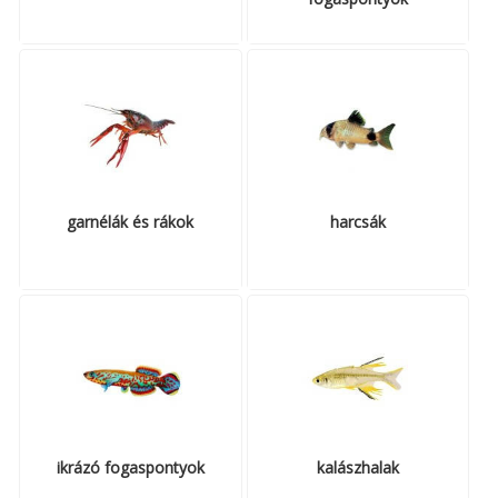
garnélák és rákok
harcsák
ikrázó fogaspontyok
kalászhalak