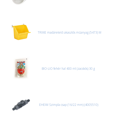
TRIXIE madáretető akasztós műanyag (5473) M
BIO-LIO fehér hal 400 ml (zacskós) 30 g
EHEIM Szimpla csap (16/22 mm) (4005510)