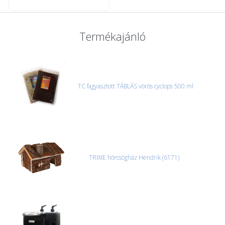
Termékajánló
TC fagyasztott TÁBLÁS vörös cyclops 500 ml
TRIXIE hörcsögház Hendrik (6171)