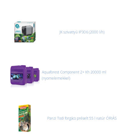
JK szivattyú IP306 (2000 l/h)
Aquaforest Component 2+ Kh 20000 ml
(nyomelemekkel)
Panzi Todi forgács préselt 55 l natúr ÓRIÁS