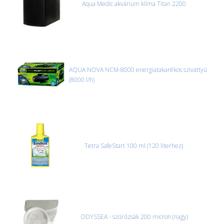
Aqua Medic akvárium klíma Titan 2200
AQUA NOVA NCM-8000 energiatakarékos szivattyú
(8000 l/h)
Tetra SafeStart 100 ml (120 literhez)
ODYSSEA - szűrőzsák 200 micron (nagy)