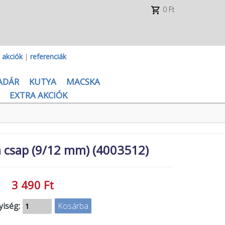
0 Ft
|
akciók
|
referenciák
ADÁR
KUTYA
MACSKA
EXTRA AKCIÓK
 csap (9/12 mm) (4003512)
3 490 Ft
iség: