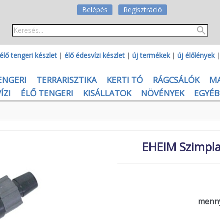
Belépés
Regisztráció
élő tengeri készlet
|
élő édesvízi készlet
|
új termékek
|
új élőlények
ENGERI
TERRARISZTIKA
KERTI TÓ
RÁGCSÁLÓK
M
ÍZI
ÉLŐ TENGERI
KISÁLLATOK
NÖVÉNYEK
EGYÉB
EHEIM Szimpla
menny