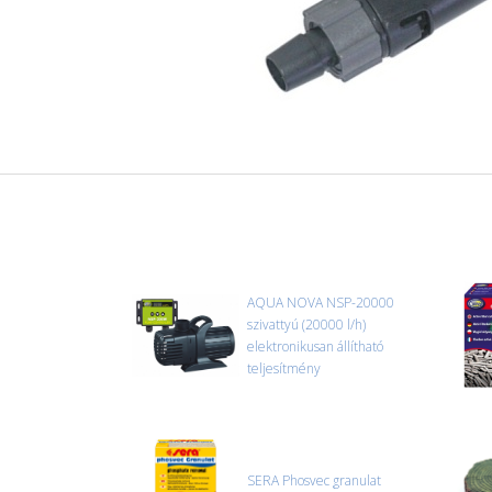
AQUA NOVA NSP-20000
szivattyú (20000 l/h)
elektronikusan állítható
teljesítmény
SERA Phosvec granulat