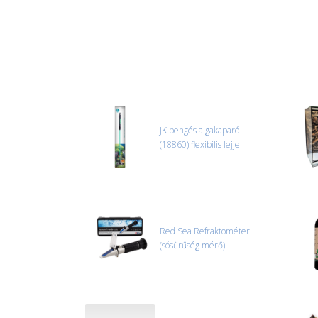
JK pengés algakaparó
(18860) flexibilis fejjel
Red Sea Refraktométer
(sósűrűség mérő)