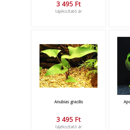
3 495 Ft
tájékoztató ár
Anubias gracilis
Apo
3 495 Ft
tájékoztató ár