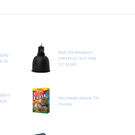
Repti Zoo lámpabúra
ibolha
reflektorral 14 cm mély
00 ml
5,5" RL04D
ajfűtő
Panzi eledel dobozos 700
W) M
ml exota