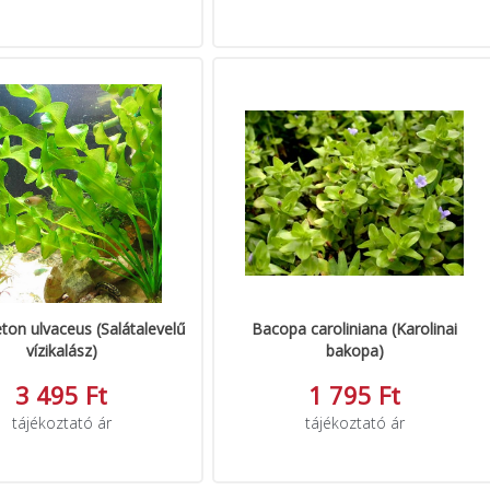
on ulvaceus (Salátalevelű
Bacopa caroliniana (Karolinai
vízikalász)
bakopa)
3 495 Ft
1 795 Ft
tájékoztató ár
tájékoztató ár