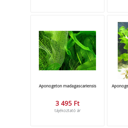
Aponogeton madagascariensis
Aponoget
3 495 Ft
tájékoztató ár