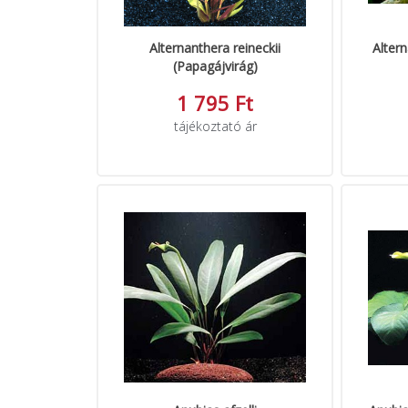
Alternanthera reineckii
Altern
(Papagájvirág)
1 795 Ft
tájékoztató ár