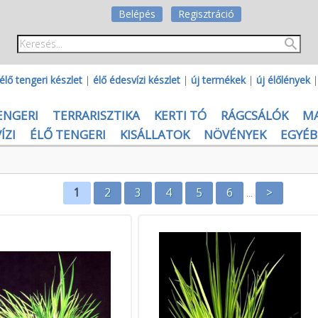
Belépés
Regisztráció
élő tengeri készlet
|
élő édesvízi készlet
|
új termékek
|
új élőlények
ENGERI
TERRARISZTIKA
KERTI TÓ
RÁGCSÁLÓK
M
ÍZI
ÉLŐ TENGERI
KISÁLLATOK
NÖVÉNYEK
EGYÉB
1
2
3
4
5
6
>
...