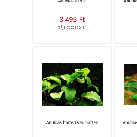
Anubias afzelli
Anubia
3 495 Ft
tájékoztató ár
Anubias barteri var. barteri
Anubias