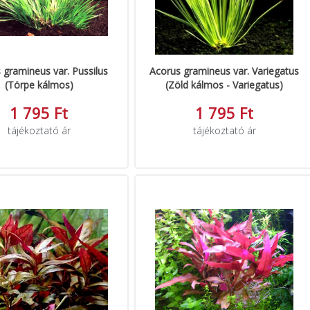
 gramineus var. Pussilus
Acorus gramineus var. Variegatus
(Törpe kálmos)
(Zöld kálmos - Variegatus)
1 795 Ft
1 795 Ft
tájékoztató ár
tájékoztató ár