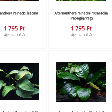
anthera reineckii lilacina
Alternanthera reineckii rosaefolia
(Papagájvirág)
1 795 Ft
1 795 Ft
tájékoztató ár
tájékoztató ár