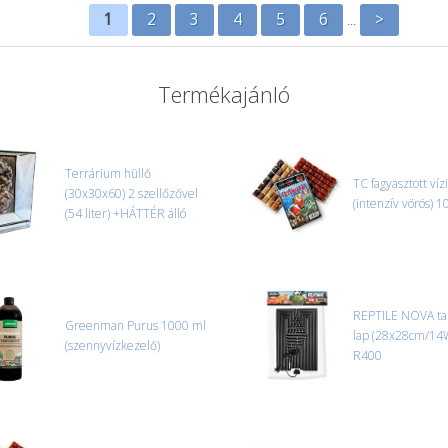
1
2
3
4
5
6
>
...
Termékajánló
Terrárium hüllő
TC fagyasztott víz
(30x30x60) 2 szellőzővel
(intenzív vörös) 1
(54 liter) +HÁTTÉR álló
REPTILE NOVA tal
Greenman Purus 1000 ml
lap (28x28cm/14
(szennyvízkezelő)
R400