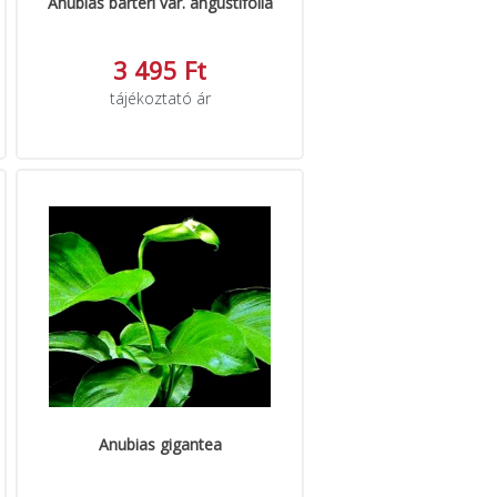
Anubias barteri var. angustifolia
3 495 Ft
tájékoztató ár
Anubias gigantea