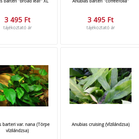
s barteri "broad leaf" XL
Anubias barteri "coffeefolia"
3 495 Ft
3 495 Ft
tájékoztató ár
tájékoztató ár
 barteri var. nana (Törpe
Anubias cruising (Vízilándzsa)
vízilándzsa)