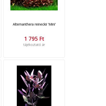
Alternanthera reineckii 'Mini'
1 795 Ft
tájékoztató ár