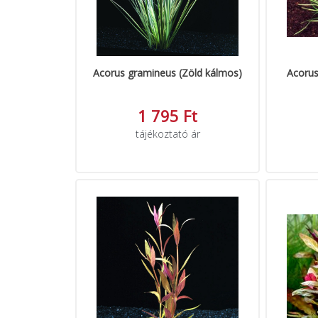
Acorus gramineus (Zöld kálmos)
Acorus
1 795 Ft
tájékoztató ár