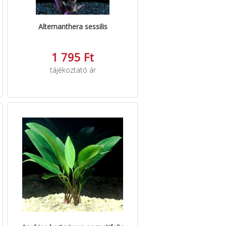
Alternanthera sessilis
1 795 Ft
tájékoztató ár