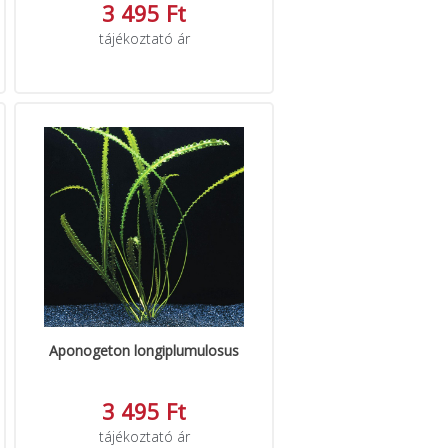
3 495 Ft
tájékoztató ár
Aponogeton longiplumulosus
3 495 Ft
tájékoztató ár