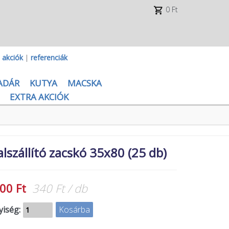
0 Ft
|
akciók
|
referenciák
ADÁR
KUTYA
MACSKA
EXTRA AKCIÓK
lszállító zacskó 35x80 (25 db)
00 Ft
340 Ft / db
iség: