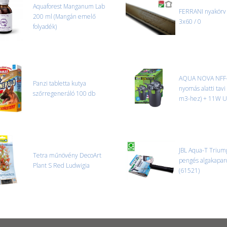
Aquaforest Manganum Lab
FERRANI nyakörv
200 ml (Mangán emelő
3x60 / 0
folyadék)
AQUA NOVA NFF
Panzi tabletta kutya
nyomás alatti tavi
szőrregeneráló 100 db
m3-hez) + 11W 
JBL Aqua-T Triu
Tetra műnövény DecoArt
pengés algakapar
Plant S Red Ludwigia
(61521)