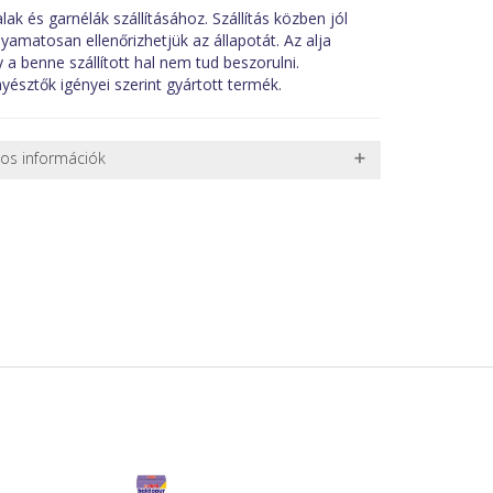
ak és garnélák szállításához. Szállítás közben jól
olyamatosan ellenőrizhetjük az állapotát. Az alja
gy a benne szállított hal nem tud beszorulni.
yésztők igényei szerint gyártott termék.
nos információk
 TERMÉKEK SZÁLLÍTÁSA
ret alatti csomagok szállítására van lehetőség, ezért
l. nagy akváriumok, bútorok, stb.) egyedi szállítási
 szállítmányozási partnerrel, vagy saját teherautóval
edi, úgyhogy előre egyeztetni kell mindenképpen.
r sérülést, folyadékot vagy bármi rendellenességet
el előtt jegyzőkönyvet kell felvenni a futárral. A sérült
 esetben tudjuk vállalni, ha a jegyzőkönyv elkészült,
információ.