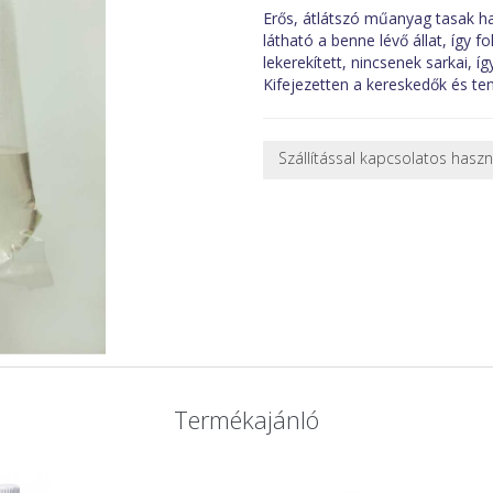
Erős, átlátszó műanyag tasak hal
látható a benne lévő állat, így f
lekerekített, nincsenek sarkai, í
Kifejezetten a kereskedők és ten
Szállítással kapcsolatos hasz
NEHÉZ, NAGY VAGY TÖRÉKENY
A futárral csak egy bizonyos mé
nagy vagy nehéz termékeknél (p
ajánlatot adunk.
Nagyobb termékeink kiszállítását
oldjuk meg. Minden rendelés egy
CSOMAG ÁTVÉTELE
Amennyiben a csomag átvételeko
tapasztal, a kibontás és az átvét
Termékajánló
termékek cseréjét, csak ebben az
és azonnal eljutott hozzánk az 