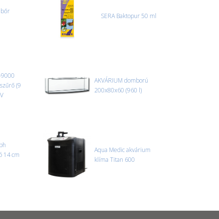
 bőr
SERA Baktopur 50 ml
-9000
AKVÁRIUM domború
 szűrő (9
200x80x60 (960 l)
UV
mph
Aqua Medic akvárium
ó 14 cm
klíma Titan 600