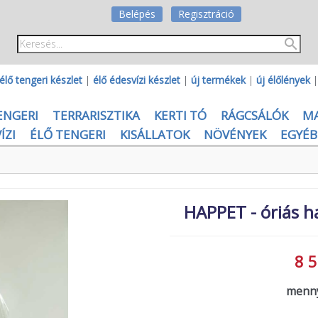
Belépés
Regisztráció
élő tengeri készlet
|
élő édesvízi készlet
|
új termékek
|
új élőlények
ENGERI
TERRARISZTIKA
KERTI TÓ
RÁGCSÁLÓK
M
ÍZI
ÉLŐ TENGERI
KISÁLLATOK
NÖVÉNYEK
EGYÉB
HAPPET - óriás ha
8 5
menny