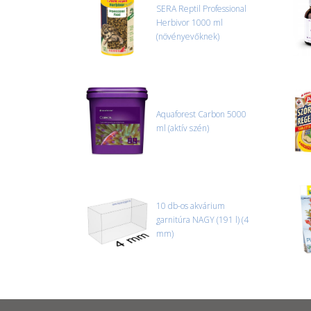
SERA Reptil Professional
Herbivor 1000 ml
(növényevőknek)
Aquaforest Carbon 5000
ml (aktív szén)
10 db-os akvárium
garnitúra NAGY (191 l) (4
mm)