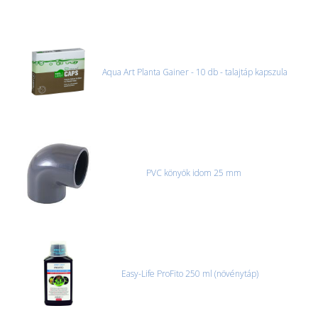
Aqua Art Planta Gainer - 10 db - talajtáp kapszula
PVC könyök idom 25 mm
Easy-Life ProFito 250 ml (növénytáp)