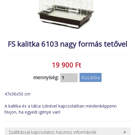
MACSKA
új élőlények
ÉLŐ ÉDESVÍZI
akciók
ÉLŐ TENGERI
referenciák
KISÁLLATOK
FS kalitka 6103 nagy formás tetővel
NÖVÉNYEK
EGYÉB
19 900 Ft
EXTRA AKCIÓK
mennyiség:
47x36x50 cm
A kalitka és a tálca színével kapcsolatban mindenképpenn
hívjon, ha egyedi igénye van!
Szállítással kapcsolatos hasznos információk