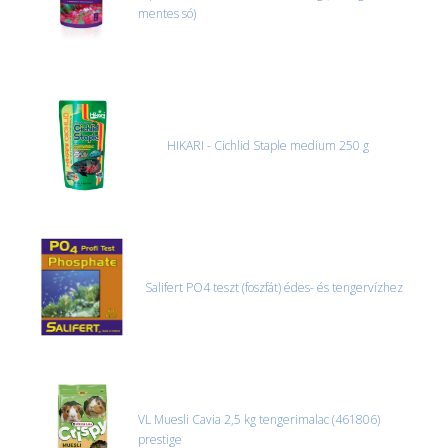
mentes só)
HIKARI - Cichlid Staple medium 250 g
Salifert PO4 teszt (foszfát) édes- és tengervízhez
VL Muesli Cavia 2,5 kg tengerimalac (461806)
prestige