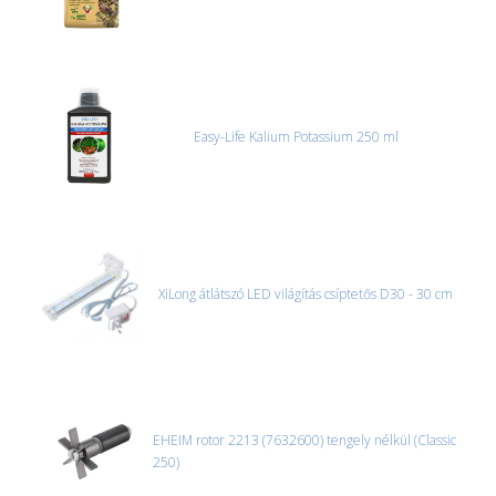
Easy-Life Kalium Potassium 250 ml
XiLong átlátszó LED világítás csíptetős D30 - 30 cm
EHEIM rotor 2213 (7632600) tengely nélkül (Classic
250)