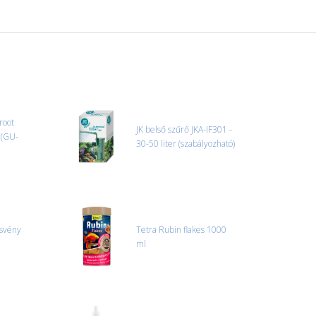
root
JK belső szűrő JKA-IF301 -
 (GU-
30-50 liter (szabályozható)
ösvény
Tetra Rubin flakes 1000
ml