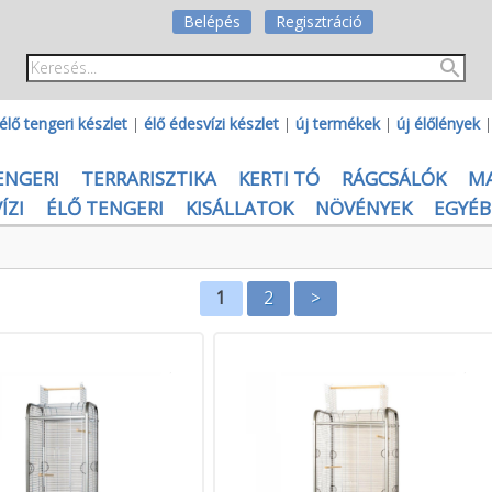
Belépés
Regisztráció
élő tengeri készlet
|
élő édesvízi készlet
|
új termékek
|
új élőlények
ENGERI
TERRARISZTIKA
KERTI TÓ
RÁGCSÁLÓK
M
ÍZI
ÉLŐ TENGERI
KISÁLLATOK
NÖVÉNYEK
EGYÉB
1
2
>