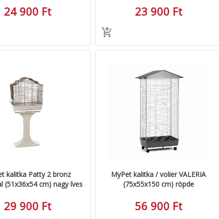
24 900 Ft
23 900 Ft
 kalitka Patty 2 bronz
MyPet kalitka / volier VALERIA
al (51x36x54 cm) nagy íves
(75x55x150 cm) röpde
29 900 Ft
56 900 Ft