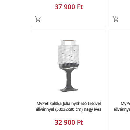
37 900 Ft
MyPet kalitka Julia nyitható tetővel
MyPet
állvánnyal (53x32x80 cm) nagy íves
állvánny
32 900 Ft