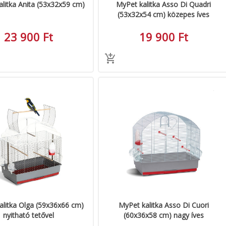
litka Anita (53x32x59 cm)
MyPet kalitka Asso Di Quadri
(53x32x54 cm) közepes íves
23 900 Ft
19 900 Ft
alitka Olga (59x36x66 cm)
MyPet kalitka Asso Di Cuori
nyitható tetővel
(60x36x58 cm) nagy íves