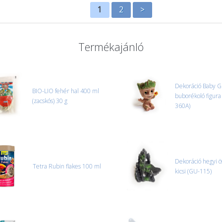
1
2
>
Termékajánló
Dekoráció Baby G
BIO-LIO fehér hal 400 ml
buborékoló figura
(zacskós) 30 g
360A)
Dekoráció hegyi 
Tetra Rubin flakes 100 ml
kicsi (GU-115)