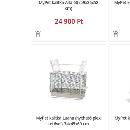
MyPet kalitka Alfa 60 (59x36x58
MyPet ka
cm)
24 900 Ft
MyPet kalitka Luana (nyitható plexi
MyPet k
tetővel) 74x45x60 cm