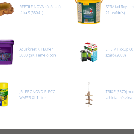
Amennyiben a csomag átvételeko
REPTILE NOVA hüllő itató
SERA Koi Royal 
tapasztal, a kibontás és az átvét
tálka S (38041)
21 l (vödrös)
termékek cseréjét, csak ebben az
és azonnal eljutott hozzánk az 
Aquaforest KH Buffer
EHEIM PickUp 60
5000 g (KH emelő por)
szűrő (2008)
JBL PRONOVO PLECO
TRIXIE (5870) ma
WAFER XL 1 liter
fa hinta-mászóka