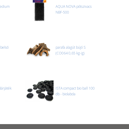
r sérülést, folyadékot vagy bármi rendellenességet
medium
AQUA NOVA pótszivacs
el előtt jegyzőkönyvet kell felvenni a futárral. A sérült
NBF-500
 esetben tudjuk vállalni, ha a jegyzőkönyv elkészült,
információ.
 belső
parafa alagút bújó S
(CO064 0,65 kg-ig)
dárjáték
ISTA compact bio ball 100
db - biolabda