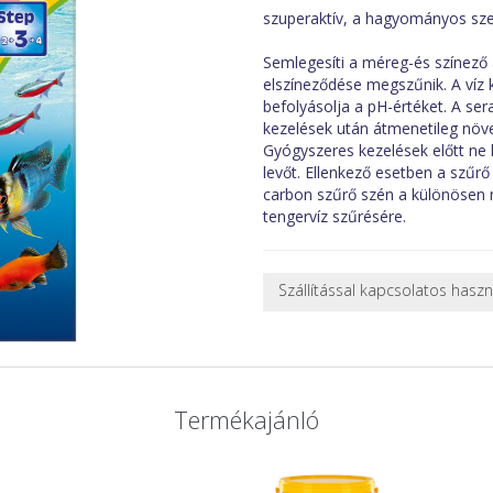
szuperaktív, a hagyományos sz
Semlegesíti a méreg-és színező
elszíneződése megszűnik. A víz k
befolyásolja a pH-értéket. A se
kezelések után átmenetileg növ
Gyógyszeres kezelések előtt ne h
levőt. Ellenkező esetben a szűrő
carbon szűrő szén a különösen n
tengervíz szűrésére.
Szállítással kapcsolatos hasz
NEHÉZ, NAGY VAGY TÖRÉKENY
A futárral csak egy bizonyos mé
nagy vagy nehéz termékeknél (p
ajánlatot adunk.
Termékajánló
Nagyobb termékeink kiszállítását
oldjuk meg. Minden rendelés egy
CSOMAG ÁTVÉTELE