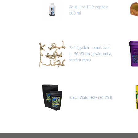
Aqua Line TF Phosphate
500 ml
Szőlőgyökér homokfúvott
L - 50-60 cm (akváriumba,
terráriumba)
Clear Water B2+ (30-75 l)