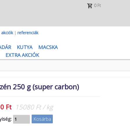
0 Ft
|
akciók
|
referenciák
ADÁR
KUTYA
MACSKA
EXTRA AKCIÓK
szén 250 g (super carbon)
0 Ft
15080 Ft / kg
iség: