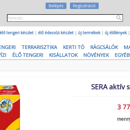
Belépés
Regisztráció
élő tengeri készlet
|
élő édesvízi készlet
|
új termékek
|
új élőlények
ENGERI
TERRARISZTIKA
KERTI TÓ
RÁGCSÁLÓK
M
ÍZI
ÉLŐ TENGERI
KISÁLLATOK
NÖVÉNYEK
EGYÉB
SERA aktív 
3 77
menny