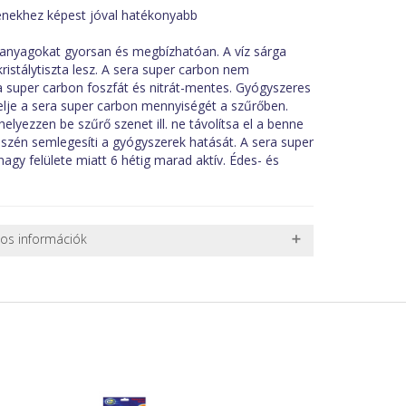
enekhez képest jóval hatékonyabb
 anyagokat gyorsan és megbízhatóan. A víz sárga
ristálytiszta lesz. A sera super carbon nem
ra super carbon foszfát és nitrát-mentes. Gyógyszeres
elje a sera super carbon mennyiségét a szűrőben.
elyezzen be szűrő szenet ill. ne távolítsa el a benne
 szén semlegesíti a gyógyszerek hatását. A sera super
agy felülete miatt 6 hétig marad aktív. Édes- és
nos információk
 TERMÉKEK SZÁLLÍTÁSA
ret alatti csomagok szállítására van lehetőség, ezért
l. nagy akváriumok, bútorok, stb.) egyedi szállítási
 szállítmányozási partnerrel, vagy saját teherautóval
edi, úgyhogy előre egyeztetni kell mindenképpen.