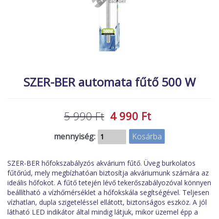
MACSKA
új termékek
ÉLŐ ÉDESVÍZI
új élőlények
ÉLŐ TENGERI
akciók
KISÁLLATOK
referenciák
NÖVÉNYEK
SZER-BER automata fűtő 500 W
EGYÉB
EXTRA AKCIÓK
5 990 Ft
4 990 Ft
mennyiség:
SZER-BER hőfokszabályzós akvárium fűtő. Üveg burkolatos
fűtőrúd, mely megbízhatóan biztosítja akváriumunk számára az
ideális hőfokot. A fűtő tetején lévő tekerőszabályozóval könnyen
beállítható a vízhőmérséklet a hőfokskála segítségével. Teljesen
vízhatlan, dupla szigeteléssel ellátott, biztonságos eszköz. A jól
látható LED indikátor által mindig látjuk, mikor üzemel épp a