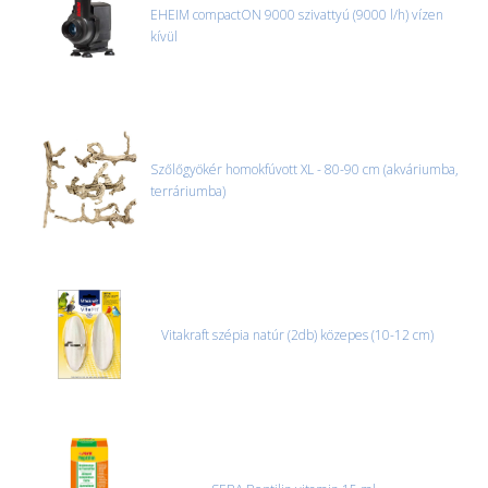
és azonnal eljutott hozzánk az információ.
EHEIM compactON 9000 szivattyú (9000 l/h) vízen
kívül
Szőlőgyökér homokfúvott XL - 80-90 cm (akváriumba,
terráriumba)
Vitakraft szépia natúr (2db) közepes (10-12 cm)