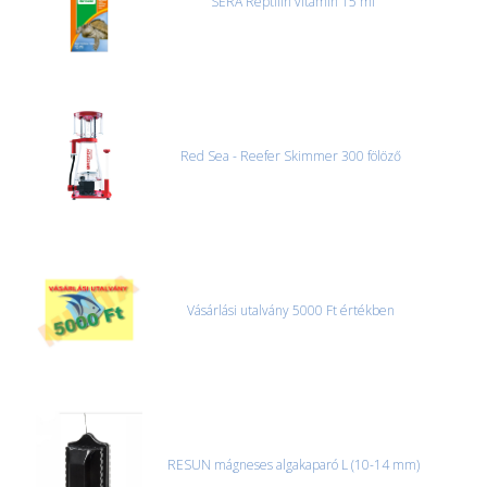
SERA Reptilin vitamin 15 ml
Red Sea - Reefer Skimmer 300 fölöző
Vásárlási utalvány 5000 Ft értékben
RESUN mágneses algakaparó L (10-14 mm)