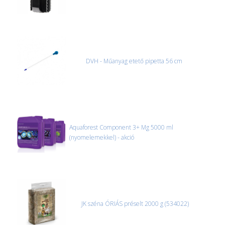
DVH - Műanyag etető pipetta 56 cm
Aquaforest Component 3+ Mg 5000 ml
(nyomelemekkel) - akció
JK széna ÓRIÁS préselt 2000 g (534022)