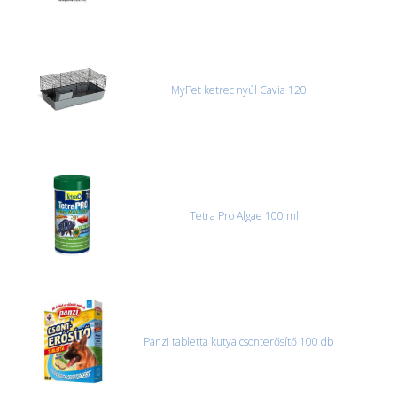
MyPet ketrec nyúl Cavia 120
Tetra Pro Algae 100 ml
Panzi tabletta kutya csonterősítő 100 db