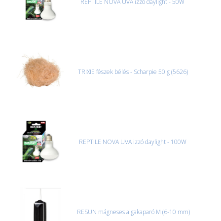
REPTILE NOVA UVA izzó daylight - 50W
TRIXIE fészek bélés - Scharpie 50 g (5626)
REPTILE NOVA UVA izzó daylight - 100W
RESUN mágneses algakaparó M (6-10 mm)