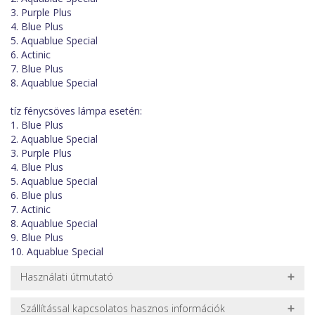
3. Purple Plus
4. Blue Plus
5. Aquablue Special
6. Actinic
7. Blue Plus
8. Aquablue Special
tíz fénycsöves lámpa esetén:
1. Blue Plus
2. Aquablue Special
3. Purple Plus
4. Blue Plus
5. Aquablue Special
6. Blue plus
7. Actinic
8. Aquablue Special
9. Blue Plus
10. Aquablue Special
Használati útmutató
A kompakt fénycsövek és a T5/T8as fénycsövek cseréje 1-2
Szállítással kapcsolatos hasznos információk