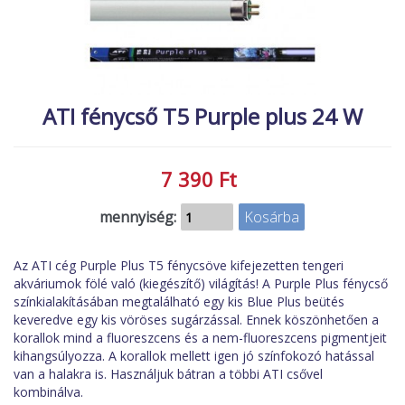
MACSKA
új élőlények
ÉLŐ ÉDESVÍZI
akciók
ÉLŐ TENGERI
referenciák
ATI fénycső T5 Purple plus 24 W
KISÁLLATOK
NÖVÉNYEK
7 390 Ft
EGYÉB
EXTRA AKCIÓK
mennyiség:
Az ATI cég Purple Plus T5 fénycsöve kifejezetten tengeri
akváriumok fölé való (kiegészítő) világítás! A Purple Plus fénycső
színkialakításában megtalálható egy kis Blue Plus beütés
keveredve egy kis vöröses sugárzással. Ennek köszönhetően a
korallok mind a fluoreszcens és a nem-fluoreszcens pigmentjeit
kihangsúlyozza. A korallok mellett igen jó színfokozó hatással
van a halakra is. Használjuk bátran a többi ATI csővel
kombinálva.