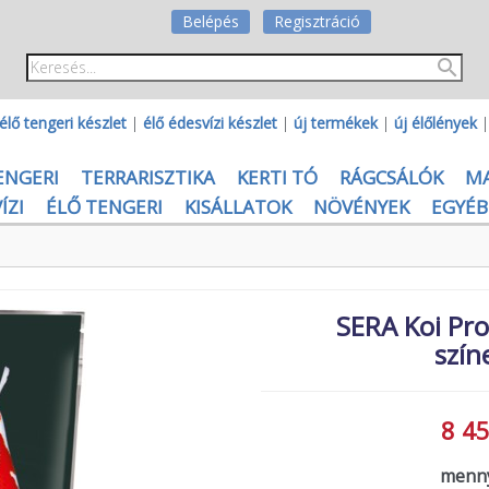
Belépés
Regisztráció
élő tengeri készlet
|
élő édesvízi készlet
|
új termékek
|
új élőlények
ENGERI
TERRARISZTIKA
KERTI TÓ
RÁGCSÁLÓK
M
ÍZI
ÉLŐ TENGERI
KISÁLLATOK
NÖVÉNYEK
EGYÉB
SERA Koi Prof
szín
8 45
menny