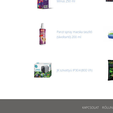
Minus 250 ml
Panzi spray macska taszító
(távoltartó) 200 ml
JK szivattyú IP304 (800 l/h)
KAPCSOLAT
RÓLUN