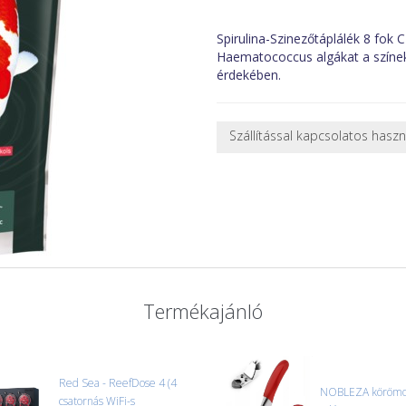
Spirulina-Szinezőtáplálék 8 fok 
Haematococcus algákat a színek
érdekében.
Szállítással kapcsolatos hasz
NEHÉZ, NAGY VAGY TÖRÉKENY
A futárral csak egy bizonyos mé
nagy vagy nehéz termékeknél (p
ajánlatot adunk.
Nagyobb termékeink kiszállítását
oldjuk meg. Minden rendelés egy
CSOMAG ÁTVÉTELE
Termékajánló
Amennyiben a csomag átvételeko
tapasztal, a kibontás és az átvét
termékek cseréjét, csak ebben az
és azonnal eljutott hozzánk az 
Red Sea - ReefDose 4 (4
NOBLEZA körömol
csatornás WiFi-s