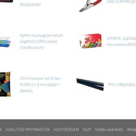
tolós S (40450) gi
dózispumpa)
MyPet műanyag terrárium
VITAPOL Szállító
szigettel CORFU plexis
kicsi színes (4900)
(53x38x26 cm)
ISTA Premium Soil 8 liter
M (I601) 1-3 mm (aljzat +
PVC túlfolyó fésű
táptalaj)
K
SZÁLLÍTÁSI INFORMÁCIÓK
ADATVÉDELEM
ÁSZF
Elállás vásárlástól
Webá