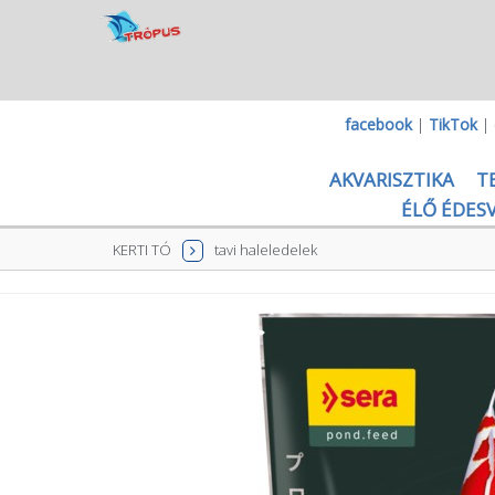
facebook
|
TikTok
|
AKVARISZTIKA
T
ÉLŐ ÉDESV
KERTI TÓ
tavi haleledelek