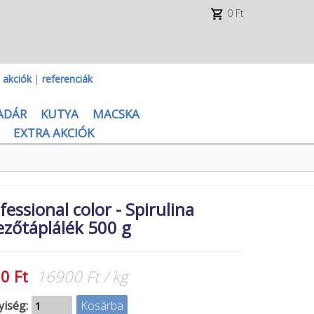
0 Ft
|
akciók
|
referenciák
ADÁR
KUTYA
MACSKA
EXTRA AKCIÓK
essional color - Spirulina
ezőtáplálék 500 g
0 Ft
16900 Ft / kg
iség: