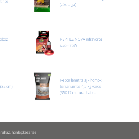
otinos
(zöld alga)
doboz
REPTILE NOVA infravörös
izzó - 75W
ReptiPlanet talaj - homok
 (32 cm)
terráriumba 4,5 kg vörös
(35017) natural habitat
ruház
,
honlapkészítés