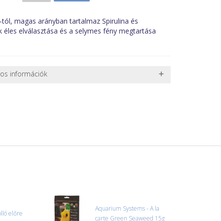
C-tól, magas arányban tartalmaz Spirulina és
 éles elválasztása és a selymes fény megtartása
nos információk
 TERMÉKEK SZÁLLÍTÁSA
ret alatti csomagok szállítására van lehetőség, ezért
l. nagy akváriumok, bútorok, stb.) egyedi szállítási
 szállítmányozási partnerrel, vagy saját teherautóval
edi, úgyhogy előre egyeztetni kell mindenképpen.
r sérülést, folyadékot vagy bármi rendellenességet
el előtt jegyzőkönyvet kell felvenni a futárral. A sérült
 esetben tudjuk vállalni, ha a jegyzőkönyv elkészült,
információ.
Aquarium Systems - A la
ló előre
carte Green Seaweed 15g