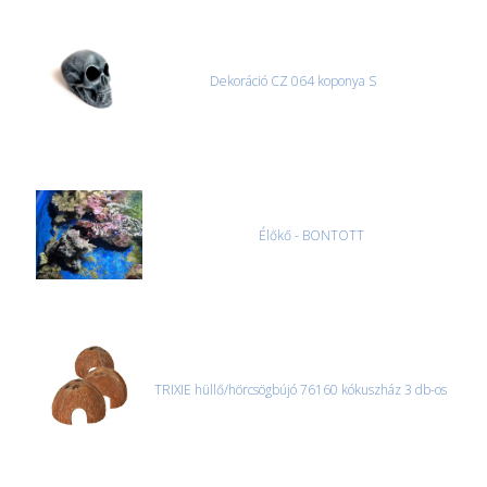
Dekoráció CZ 064 koponya S
Élőkő - BONTOTT
TRIXIE hüllő/hörcsögbújó 76160 kókuszház 3 db-os