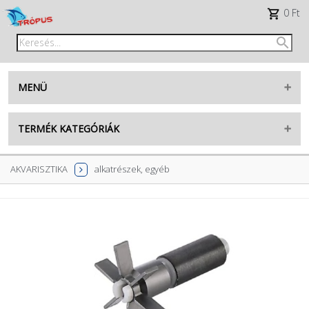
0 Ft
MENÜ
Belépés
TERMÉK KATEGÓRIÁK
Regisztráció
AKVARISZTIKA
AKVARISZTIKA
alkatrészek, egyéb
facebook
TENGERI
TERRARISZTIKA
TikTok
KERTI TÓ
élő tengeri készlet
RÁGCSÁLÓK
élő édesvízi készlet
MADÁR
új termékek
KUTYA