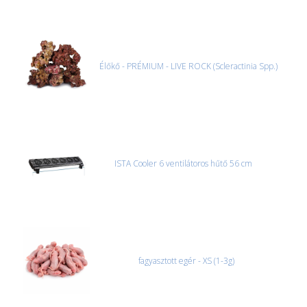
Élőkő - PRÉMIUM - LIVE ROCK (Scleractinia Spp.)
ISTA Cooler 6 ventilátoros hűtő 56 cm
fagyasztott egér - XS (1-3g)