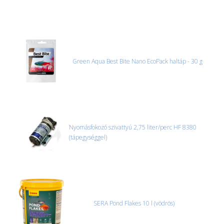
Green Aqua Best Bite Nano EcoPack haltáp - 30 g
Nyomásfokozó szivattyú 2,75 liter/perc HF 8380
(tápegységgel)
SERA Pond Flakes 10 l (vödrös)