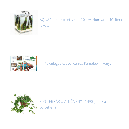
AQUAEL shrimp set smart 10 akváriumszett (10 liter)
fekete
Különleges kedvencünk a Kaméleon - könyv
ÉLŐ TERRÁRIUMI NÖVÉNY - 1490 (hedera -
borostyán)