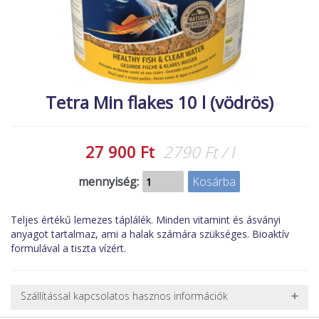
MACSKA
új élőlények
ÉLŐ ÉDESVÍZI
akciók
ÉLŐ TENGERI
referenciák
KISÁLLATOK
Tetra Min flakes 10 l (vödrös)
NÖVÉNYEK
EGYÉB
27 900 Ft
2790 Ft / l
EXTRA AKCIÓK
mennyiség:
Teljes értékű lemezes táplálék. Minden vitamint és ásványi
anyagot tartalmaz, ami a halak számára szükséges. Bioaktív
formulával a tiszta vízért.
Szállítással kapcsolatos hasznos információk