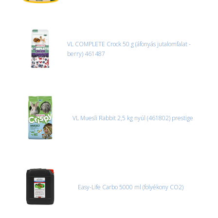
VL COMPLETE Crock 50 g (áfonyás jutalomfalat -
berry) 461487
VL Muesli Rabbit 2,5 kg nyúl (461802) prestige
Easy-Life Carbo 5000 ml (folyékony CO2)