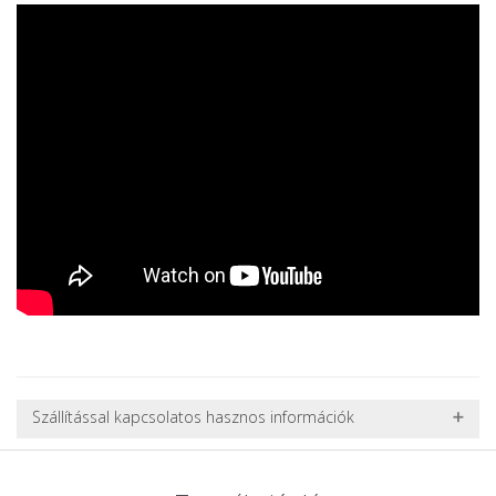
Szállítással kapcsolatos hasznos információk
NEHÉZ, NAGY VAGY TÖRÉKENY TERMÉKEK SZÁLLÍTÁSA
A futárral csak egy bizonyos méret alatti csomagok szállítására