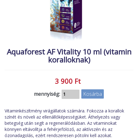
MACSKA
új élőlények
ÉLŐ ÉDESVÍZI
akciók
ÉLŐ TENGERI
referenciák
KISÁLLATOK
NÖVÉNYEK
Aquaforest AF Vitality 10 ml (vitamin
koralloknak)
EGYÉB
EXTRA AKCIÓK
3 900 Ft
mennyiség:
Vitaminkészítmény virágállatok számára. Fokozza a korallok
színét és növeli az ellenállóképességüket. Áthelyezés vagy
betegség után segít a regenerálódásban. Az vitaminokat
könnyen eltávolítja a fehérjefölöző, az aktívszén és az
ózonadagolás, ezért rendszeresen pótolni kell azokat.