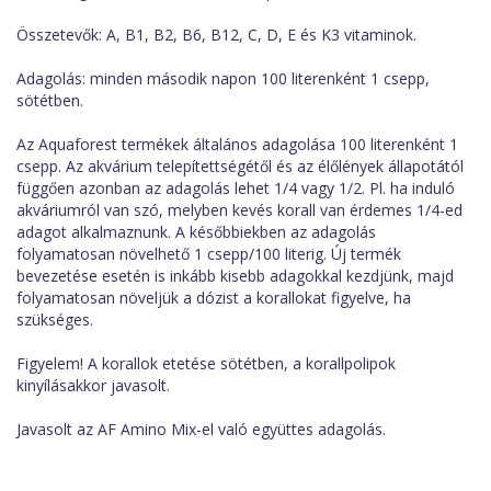
Összetevők: A, B1, B2, B6, B12, C, D, E és K3 vitaminok.
Adagolás: minden második napon 100 literenként 1 csepp,
sötétben.
Az Aquaforest termékek általános adagolása 100 literenként 1
csepp. Az akvárium telepítettségétől és az élőlények állapotától
függően azonban az adagolás lehet 1/4 vagy 1/2. Pl. ha induló
akváriumról van szó, melyben kevés korall van érdemes 1/4-ed
adagot alkalmaznunk. A későbbiekben az adagolás
folyamatosan növelhető 1 csepp/100 literig. Új termék
bevezetése esetén is inkább kisebb adagokkal kezdjünk, majd
folyamatosan növeljük a dózist a korallokat figyelve, ha
szükséges.
Figyelem! A korallok etetése sötétben, a korallpolipok
kinyílásakkor javasolt.
Javasolt az AF Amino Mix-el való együttes adagolás.