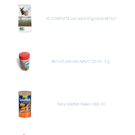
VL COMPLETE cuni adult 8 kg (nyúl) 461521
BIO-LIO szív-mix NAGY 120 ml - 9 g
Tetra Goldfish Flakes 1000 ml