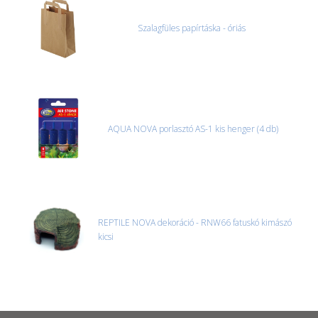
Szalagfüles papírtáska - óriás
AQUA NOVA porlasztó AS-1 kis henger (4 db)
REPTILE NOVA dekoráció - RNW66 fatuskó kimászó
kicsi