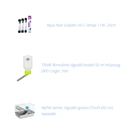
Aqua Nice vízalatti UV-C lámpa 11W- 25cm
TRIXIE fémcsőrös rágcsáló önitató 50 ml műanyag
(6051) egér, höri
MyPet ketrec rágcsáló Ignacio (75x47x50 cm)
laposabb