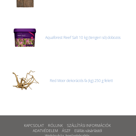
Aquaforest Reef Salt 10 kg (tengeri só) dobozos
Red Moor dekorációs fa (kg) 250 g felett
KAPCSOLAT
RÓLUNK
SZÁLLÍTÁSI INFORMÁCIÓK
ADATVÉDELEM
ÁSZF
Elállás vásárlástól
Webáruház
,
honlapkészítés