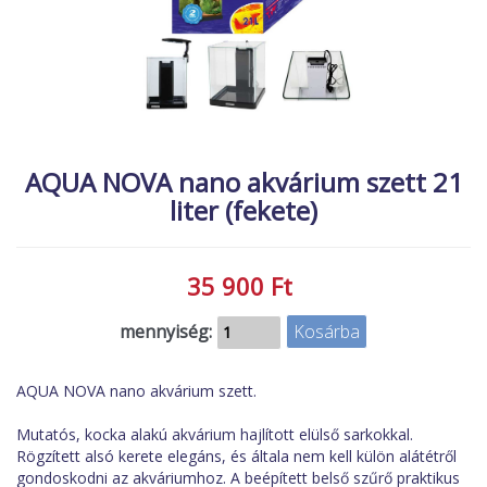
MACSKA
új élőlények
ÉLŐ ÉDESVÍZI
akciók
ÉLŐ TENGERI
referenciák
KISÁLLATOK
NÖVÉNYEK
AQUA NOVA nano akvárium szett 21
liter (fekete)
EGYÉB
EXTRA AKCIÓK
35 900 Ft
mennyiség:
AQUA NOVA nano akvárium szett.
Mutatós, kocka alakú akvárium hajlított elülső sarkokkal.
Rögzített alsó kerete elegáns, és általa nem kell külön alátétről
gondoskodni az akváriumhoz. A beépített belső szűrő praktikus