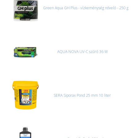
Green Aqua GH Plus - vízkeménység növelő - 250 g
AQUA NOVA UV-C szűrő 36 W
SERA Siporax Pond 25 mm 10 liter