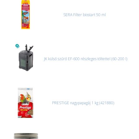
vagy saját teherautóval oldjuk meg. Minden rendelés egyedi,
úgyhogy előre egyeztetni kell mindenképpen.
SERA Filter biostart 50 ml
CSOMAG ÁTVÉTELE
Amennyiben a csomag átvételekor sérülést, folyadékot vagy
bármi rendellenességet tapasztal, a kibontás és az átvétel előtt
jegyzőkönyvet kell felvenni a futárral. A sérült termékek cseréjét,
csak ebben az esetben tudjuk vállalni, ha a jegyzőkönyv elkészült,
és azonnal eljutott hozzánk az információ.
JK külső szűrő EF-600 részleges töltettel (60-200 l)
PRESTIGE nagypapagáj 1 kg (421880)