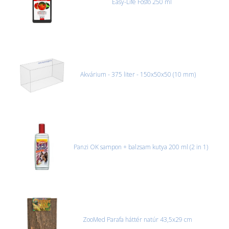
Easy-Life Fosfo 250 ml
Akvárium - 375 liter - 150x50x50 (10 mm)
Panzi OK sampon + balzsam kutya 200 ml (2 in 1)
ZooMed Parafa háttér natúr 43,5x29 cm