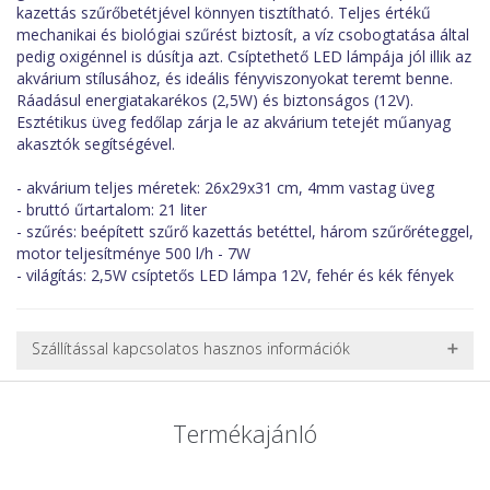
kazettás szűrőbetétjével könnyen tisztítható. Teljes értékű
mechanikai és biológiai szűrést biztosít, a víz csobogtatása által
pedig oxigénnel is dúsítja azt. Csíptethető LED lámpája jól illik az
akvárium stílusához, és ideális fényviszonyokat teremt benne.
Ráadásul energiatakarékos (2,5W) és biztonságos (12V).
Esztétikus üveg fedőlap zárja le az akvárium tetejét műanyag
akasztók segítségével.
- akvárium teljes méretek: 26x29x31 cm, 4mm vastag üveg
- bruttó űrtartalom: 21 liter
- szűrés: beépített szűrő kazettás betéttel, három szűrőréteggel,
motor teljesítménye 500 l/h - 7W
- világítás: 2,5W csíptetős LED lámpa 12V, fehér és kék fények
Szállítással kapcsolatos hasznos információk
NEHÉZ, NAGY VAGY TÖRÉKENY TERMÉKEK SZÁLLÍTÁSA
A futárral csak egy bizonyos méret alatti csomagok szállítására
Termékajánló
van lehetőség, ezért nagy vagy nehéz termékeknél (pl. nagy
akváriumok, bútorok, stb.) egyedi szállítási ajánlatot adunk.
Nagyobb termékeink kiszállítását szállítmányozási partnerrel,