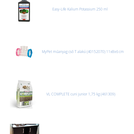
Easy-Life Kalium Potassium 250 ml
MyPet műanyag cső T alakú (40152070) 11x8x6 cm
VL COMPLETE cuni junior 1,75 kg (461309)