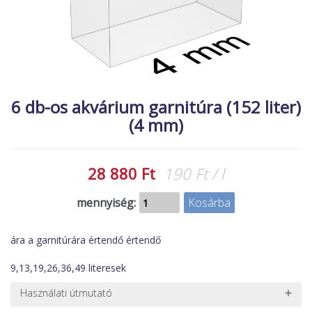
MACSKA
új élőlények
ÉLŐ ÉDESVÍZI
akciók
ÉLŐ TENGERI
referenciák
KISÁLLATOK
6 db-os akvárium garnitúra (152 liter)
NÖVÉNYEK
(4 mm)
EGYÉB
EXTRA AKCIÓK
28 880 Ft
190 Ft / l
mennyiség:
ára a garnitúrára értendő értendő
9,13,19,26,36,49 literesek
Használati útmutató