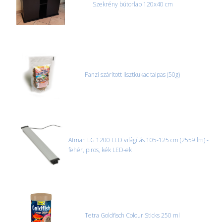
Szekrény bútorlap 120x40 cm
Panzi szárított lisztkukac talpas (50g)
Atman LG 1200 LED világítás 105-125 cm (2559 lm) -
fehér, piros, kék LED-ek
Tetra Goldfisch Colour Sticks 250 ml