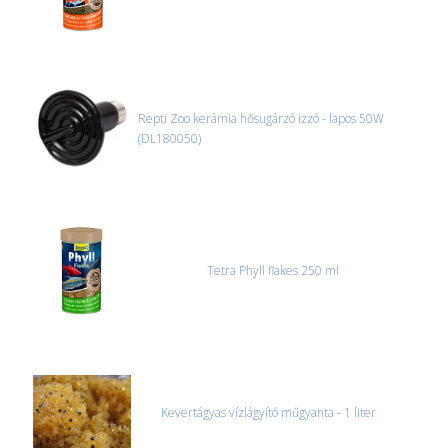
Repti Zoo kerámia hősugárzó izzó - lapos 50W
(DL180050)
Tetra Phyll flakes 250 ml
Kevertágyas vízlágyító műgyanta - 1 liter