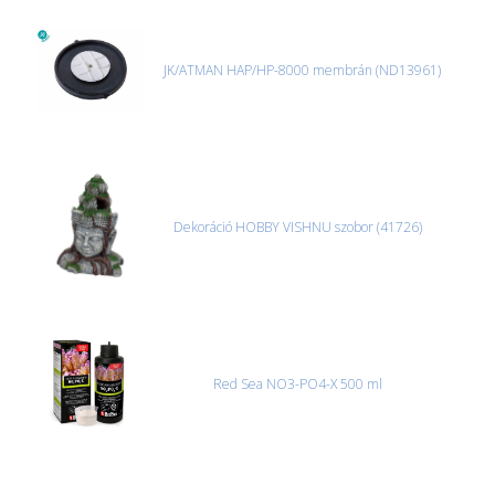
JK/ATMAN HAP/HP-8000 membrán (ND13961)
Dekoráció HOBBY VISHNU szobor (41726)
Red Sea NO3-PO4-X 500 ml