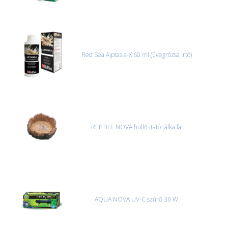
Red Sea Aiptasia-X 60 ml (üvegrózsa irtó)
REPTILE NOVA hüllő itató tálka fa
AQUA NOVA UV-C szűrő 36 W