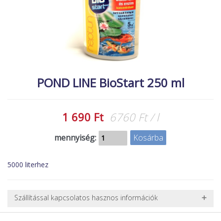
MACSKA
új élőlények
ÉLŐ ÉDESVÍZI
akciók
ÉLŐ TENGERI
referenciák
KISÁLLATOK
NÖVÉNYEK
POND LINE BioStart 250 ml
EGYÉB
EXTRA AKCIÓK
1 690 Ft
6760 Ft / l
mennyiség:
5000 literhez
Szállítással kapcsolatos hasznos információk
NEHÉZ, NAGY VAGY TÖRÉKENY TERMÉKEK SZÁLLÍTÁSA