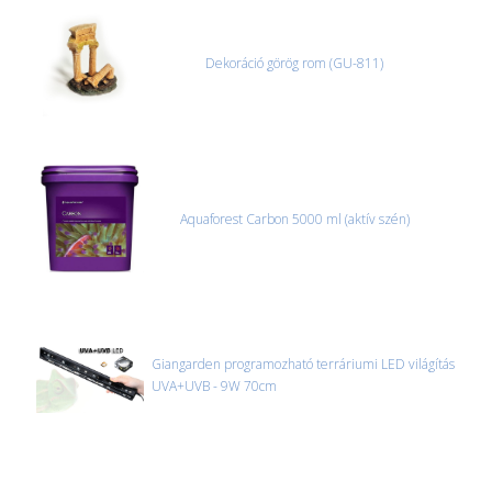
Dekoráció görög rom (GU-811)
Aquaforest Carbon 5000 ml (aktív szén)
Giangarden programozható terráriumi LED világítás
UVA+UVB - 9W 70cm