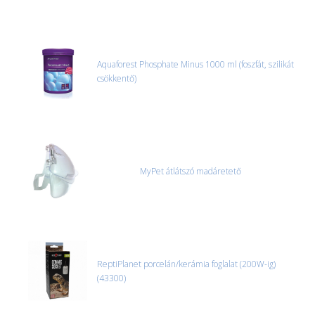
Aquaforest Phosphate Minus 1000 ml (foszfát, szilikát
csökkentő)
MyPet átlátszó madáretető
ReptiPlanet porcelán/kerámia foglalat (200W-ig)
(43300)