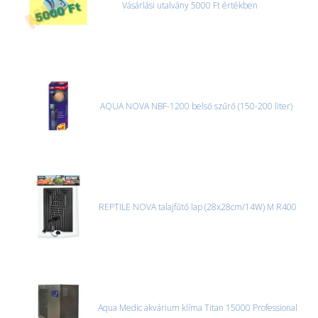
Vásárlási utalvány 5000 Ft értékben
AQUA NOVA NBF-1200 belső szűrő (150-200 liter)
REPTILE NOVA talajfűtő lap (28x28cm/14W) M R400
Aqua Medic akvárium klíma Titan 15000 Professional