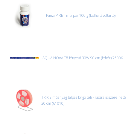
Panzi PIRET mix por 100 g (bolha távoltartó)
AQUA NOVA T8 fénycső 30W 90 cm (fehér) 7500K
TRIXIE műanyag talpas forgó teli - rácsra is szerelhető
20 cm (61010)