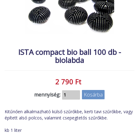
MACSKA
új élőlények
ÉLŐ ÉDESVÍZI
akciók
ÉLŐ TENGERI
referenciák
KISÁLLATOK
NÖVÉNYEK
ISTA compact bio ball 100 db -
biolabda
EGYÉB
EXTRA AKCIÓK
2 790 Ft
mennyiség:
Kitűnően alkalmazható külső szűrőkbe, kerti tavi szűrőkbe, vagy
épített alsó polcos, valamint csepegtetős szűrőkbe.
kb 1 liter