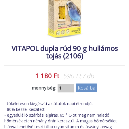
MACSKA
új élőlények
ÉLŐ ÉDESVÍZI
akciók
ÉLŐ TENGERI
referenciák
KISÁLLATOK
NÖVÉNYEK
VITAPOL dupla rúd 90 g hullámos
tojás (2106)
EGYÉB
EXTRA AKCIÓK
1 180 Ft
590 Ft / db
mennyiség:
- tökéletesen kiegészíti az állatok napi étrendjét
- 80% kézzel készített
- egyedülálló szárítási eljárás. 65 ° C-ot meg nem haladó
hőmérsékleten néhány órán keresztül. A magas hőmérséklet
hiánya lehetővé teszi több olyan vitamin és ásványi anyag