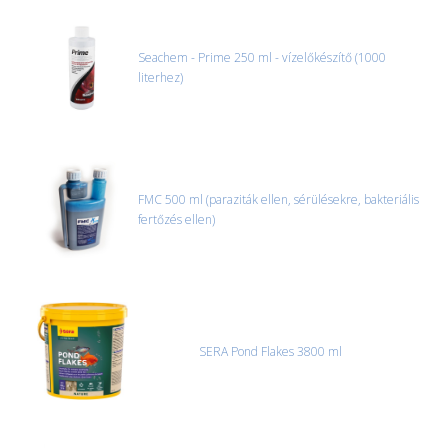
Seachem - Prime 250 ml - vízelőkészítő (1000
literhez)
FMC 500 ml (paraziták ellen, sérülésekre, bakteriális
fertőzés ellen)
SERA Pond Flakes 3800 ml