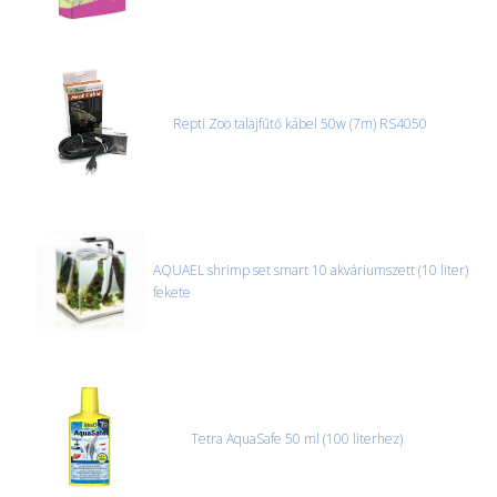
Repti Zoo talajfűtő kábel 50w (7m) RS4050
AQUAEL shrimp set smart 10 akváriumszett (10 liter)
fekete
Tetra AquaSafe 50 ml (100 literhez)