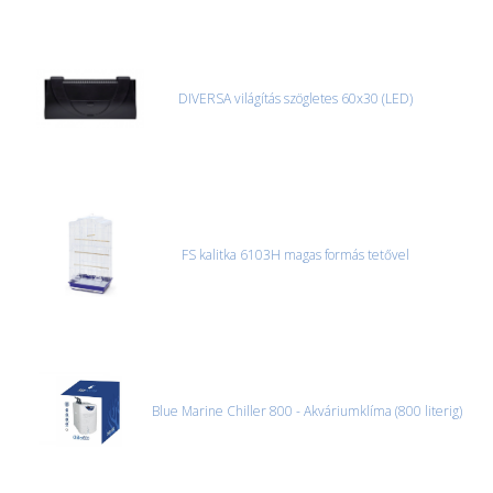
DIVERSA világítás szögletes 60x30 (LED)
FS kalitka 6103H magas formás tetővel
Blue Marine Chiller 800 - Akváriumklíma (800 literig)