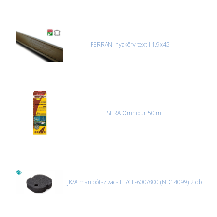
FERRANI nyakörv textil 1,9x45
SERA Omnipur 50 ml
JK/Atman pótszivacs EF/CF-600/800 (ND14099) 2 db