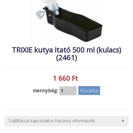
MACSKA
új élőlények
ÉLŐ ÉDESVÍZI
akciók
ÉLŐ TENGERI
referenciák
KISÁLLATOK
NÖVÉNYEK
TRIXIE kutya itató 500 ml (kulacs)
(2461)
EGYÉB
EXTRA AKCIÓK
1 660 Ft
mennyiség:
Szállítással kapcsolatos hasznos információk
NEHÉZ, NAGY VAGY TÖRÉKENY TERMÉKEK SZÁLLÍTÁSA