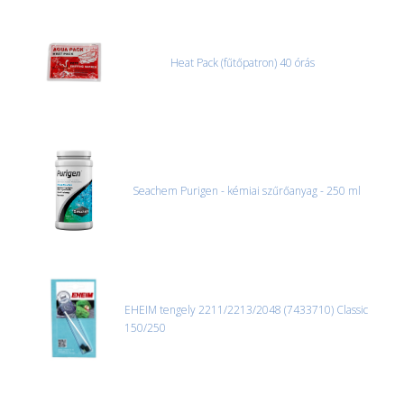
Heat Pack (fűtőpatron) 40 órás
Seachem Purigen - kémiai szűrőanyag - 250 ml
EHEIM tengely 2211/2213/2048 (7433710) Classic
150/250