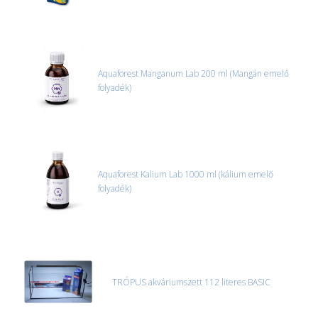
Aquaforest Manganum Lab 200 ml (Mangán emelő
folyadék)
Aquaforest Kalium Lab 1000 ml (kálium emelő
folyadék)
TRÓPUS akváriumszett 112 literes BASIC