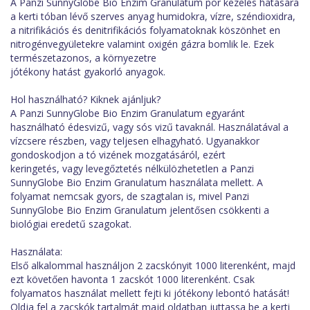
A Panzi SunnyGlobe Bio Enzim Granulatum por kezelés hatására
a kerti tóban lévő szerves anyag humidokra, vízre, széndioxidra,
a nitrifikációs és denitrifikációs folyamatoknak köszönhet en
nitrogénvegyületekre valamint oxigén gázra bomlik le. Ezek
természetazonos, a környezetre
jótékony hatást gyakorló anyagok.
Hol használható? Kiknek ajánljuk?
A Panzi SunnyGlobe Bio Enzim Granulatum egyaránt
használható édesvizű, vagy sós vizű tavaknál. Használatával a
vízcsere részben, vagy teljesen elhagyható. Ugyanakkor
gondoskodjon a tó vizének mozgatásáról, ezért
keringetés, vagy levegőztetés nélkülözhetetlen a Panzi
SunnyGlobe Bio Enzim Granulatum használata mellett. A
folyamat nemcsak gyors, de szagtalan is, mivel Panzi
SunnyGlobe Bio Enzim Granulatum jelentősen csökkenti a
biológiai eredetű szagokat.
Használata:
Első alkalommal használjon 2 zacskónyit 1000 literenként, majd
ezt követően havonta 1 zacskót 1000 literenként. Csak
folyamatos használat mellett fejti ki jótékony lebontó hatását!
Oldja fel a zacskók tartalmát majd oldatban juttassa be a kerti