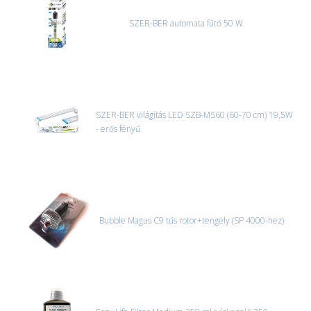
és azonnal eljutott hozzánk az információ.
SZER-BER automata fűtő 50 W
SZER-BER világítás LED SZB-MS60 (60-70 cm) 19,5W
- erős fényű
Bubble Magus C9 tűs rotor+tengely (SP 4000-hez)