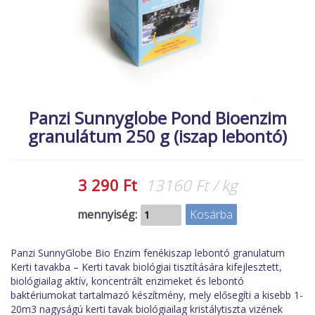
MACSKA
új termékek
ÉLŐ ÉDESVÍZI
új élőlények
ÉLŐ TENGERI
akciók
KISÁLLATOK
referenciák
NÖVÉNYEK
Panzi Sunnyglobe Pond Bioenzim
granulátum 250 g (iszap lebontó)
EGYÉB
EXTRA AKCIÓK
3 290 Ft
13160 Ft / kg
mennyiség:
Panzi SunnyGlobe Bio Enzim fenékiszap lebontó granulatum
Kerti tavakba – Kerti tavak biológiai tisztítására kifejlesztett,
biológiailag aktív, koncentrált enzimeket és lebontó
baktériumokat tartalmazó készítmény, mely elősegíti a kisebb 1-
20m3 nagyságú kerti tavak biológiailag kristálytiszta vizének