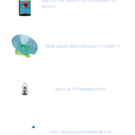
Easy-Life Filter Medium 250 ml (vízkezelő 750
literhez)
TRIXIE rágcsáló játék futókorong 17 cm (60811)
Aqua Line TF Phosphate 500 ml
DVH - Műanyag etető pipetta 38,5 cm