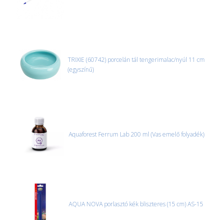
TRIXIE (60742) porcelán tál tengerimalac/nyúl 11 cm
(egyszínű)
Aquaforest Ferrum Lab 200 ml (Vas emelő folyadék)
AQUA NOVA porlasztó kék bliszteres (15 cm) AS-15