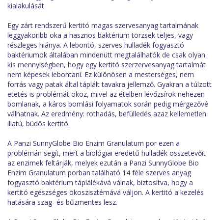
kialakulását
Egy zárt rendszerű kertitó magas szervesanyag tartalmának
leggyakoribb oka a hasznos baktérium törzsek teljes, vagy
részleges hiánya. A lebontó, szerves hulladék fogyasztó
baktériumok általában mindenütt megtalálhatók de csak olyan
kis mennyiségben, hogy egy kertitó szerzervesanyag tartalmát
nem képesek lebontani. Ez különösen a mesterséges, nem
forrás vagy patak által táplált tavakra jellemző. Gyakran a túlzott
etetés is problémát okoz, mivel az ételben lévőzsírok nehezen
bomlanak, a káros bomlási folyamatok során pedig mérgezővé
válhatnak. Az eredmény: rothadás, befülledés azaz kellemetlen
illatú, büdös kertitó.
A Panzi SunnyGlobe Bio Enzim Granulatum por ezen a
problémán segít, mert a biológiai eredetű hulladék összetevőit
az enzimek feltárják, melyek ezután a Panzi SunnyGlobe Bio
Enzim Granulatum porban található 14 féle szerves anyag
fogyasztó baktérium táplálékává válnak, biztosítva, hogy a
kertitó egészséges ökoszisztémává váljon. A kertitó a kezelés
hatására szag- és bűzmentes lesz.