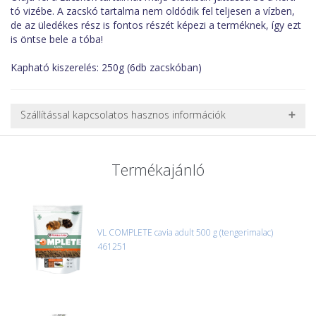
tó vizébe. A zacskó tartalma nem oldódik fel teljesen a vízben,
de az üledékes rész is fontos részét képezi a terméknek, így ezt
is öntse bele a tóba!
Kapható kiszerelés: 250g (6db zacskóban)
Szállítással kapcsolatos hasznos információk
NEHÉZ, NAGY VAGY TÖRÉKENY TERMÉKEK SZÁLLÍTÁSA
A futárral csak egy bizonyos méret alatti csomagok szállítására
Termékajánló
van lehetőség, ezért nagy vagy nehéz termékeknél (pl. nagy
akváriumok, bútorok, stb.) egyedi szállítási ajánlatot adunk.
Nagyobb termékeink kiszállítását szállítmányozási partnerrel,
vagy saját teherautóval oldjuk meg. Minden rendelés egyedi,
úgyhogy előre egyeztetni kell mindenképpen.
VL COMPLETE cavia adult 500 g (tengerimalac)
461251
CSOMAG ÁTVÉTELE
Amennyiben a csomag átvételekor sérülést, folyadékot vagy
bármi rendellenességet tapasztal, a kibontás és az átvétel előtt
jegyzőkönyvet kell felvenni a futárral. A sérült termékek cseréjét,
csak ebben az esetben tudjuk vállalni, ha a jegyzőkönyv elkészült,