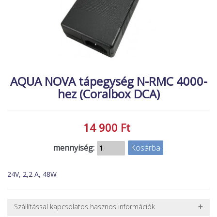
MACSKA
új élőlények
ÉLŐ ÉDESVÍZI
akciók
ÉLŐ TENGERI
referenciák
KISÁLLATOK
NÖVÉNYEK
AQUA NOVA tápegység N-RMC 4000-
hez (Coralbox DCA)
EGYÉB
EXTRA AKCIÓK
14 900 Ft
mennyiség:
24V, 2,2 A, 48W
Szállítással kapcsolatos hasznos információk