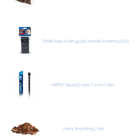
TRIXIE kutya ürülék gyűjtő utántöltő 4 tekercs (2332)
HAPPET AquaLED color 112 cm (13W)
Háncs, fenyőkéreg 2 liter