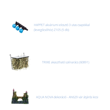
HAPPET akváriumi elosztó 3 utas csapokkal
(levegőcsőhöz) Z105 (5 db)
TRIXIE akasztható szénarács (60891)
AQUA NOVA dekoráció - AN629 vár átjárós kicsi