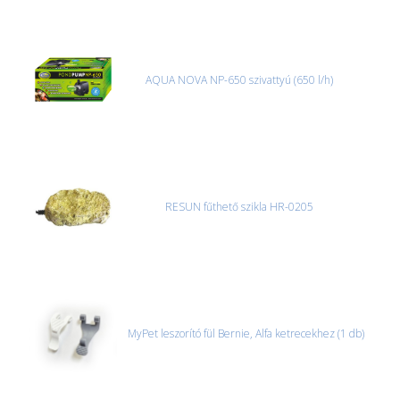
AQUA NOVA NP-650 szivattyú (650 l/h)
RESUN fűthető szikla HR-0205
MyPet leszorító fül Bernie, Alfa ketrecekhez (1 db)