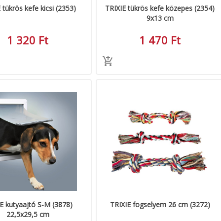
 tükrös kefe kicsi (2353)
TRIXIE tükrös kefe közepes (2354)
9x13 cm
1 320 Ft
1 470 Ft
E kutyaajtó S-M (3878)
TRIXIE fogselyem 26 cm (3272)
22,5x29,5 cm