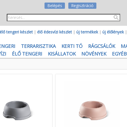
Belépés
Regisztráció
élő tengeri készlet
|
élő édesvízi készlet
|
új termékek
|
új élőlények
ENGERI
TERRARISZTIKA
KERTI TÓ
RÁGCSÁLÓK
M
ÍZI
ÉLŐ TENGERI
KISÁLLATOK
NÖVÉNYEK
EGYÉB