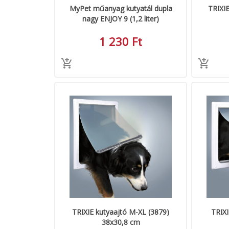
MyPet műanyag kutyatál dupla
TRIXIE
nagy ENJOY 9 (1,2 liter)
1 230 Ft
TRIXIE kutyaajtó M-XL (3879)
TRIXI
38x30,8 cm