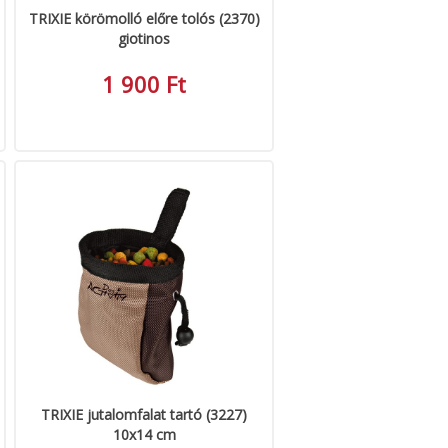
TRIXIE körömolló előre tolós (2370)
giotinos
1 900 Ft
TRIXIE jutalomfalat tartó (3227)
10x14 cm