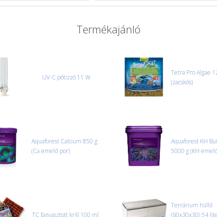
Termékajánló
Tetra Pro Algae 1
UV-C pótizzó 11 W
(zacskós)
Aquaforest Calcium 850 g
Aquaforest KH Bu
(Ca emelő por)
5000 g (KH emelő
Terrárium hüllő
TC fagyasztott krill 100 ml
(60x30x30) 54 lite