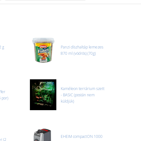
2 g
Panzi díszhaltáp lemezes
870 ml (vödrös) (70g)
Kaméleon terrárium szett
ffer
- BASIC (postán nem
 por)
küldjük)
EHEIM compactON 1000
r (2