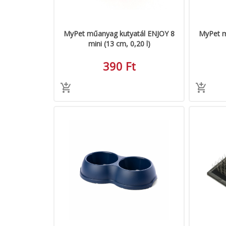
MyPet műanyag kutyatál ENJOY 8
MyPet m
mini (13 cm, 0,20 l)
390 Ft