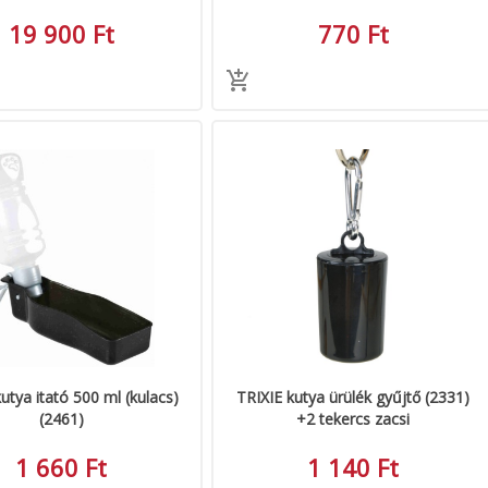
19 900 Ft
770 Ft
utya itató 500 ml (kulacs)
TRIXIE kutya ürülék gyűjtő (2331)
(2461)
+2 tekercs zacsi
1 660 Ft
1 140 Ft