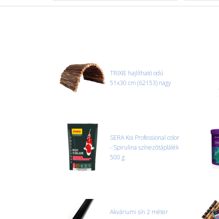
TRIXIE hajlítható odú
51x30 cm (62153) nagy
SERA Koi Professional color
- Spirulina színezőtáplálék
500 g
Akváriumi sín 2 méter