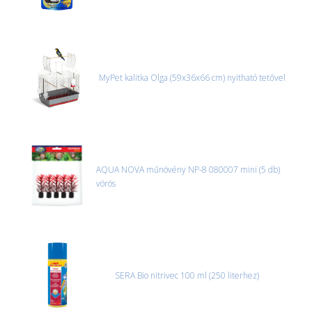
MyPet kalitka Olga (59x36x66 cm) nyitható tetővel
AQUA NOVA műnövény NP-8 080007 mini (5 db)
vörös
SERA Bio nitrivec 100 ml (250 literhez)