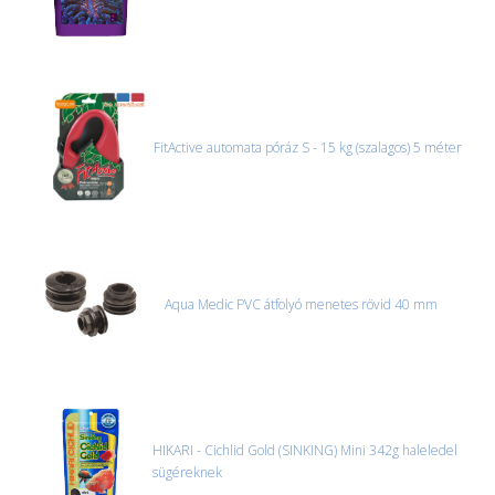
FitActive automata póráz S - 15 kg (szalagos) 5 méter
Aqua Medic PVC átfolyó menetes rövid 40 mm
HIKARI - Cichlid Gold (SINKING) Mini 342g haleledel
sügéreknek