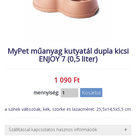
MACSKA
új élőlények
ÉLŐ ÉDESVÍZI
akciók
ÉLŐ TENGERI
referenciák
KISÁLLATOK
NÖVÉNYEK
MyPet műanyag kutyatál dupla kicsi
ENJOY 7 (0,5 liter)
EGYÉB
EXTRA AKCIÓK
1 090 Ft
mennyiség:
a színek változóak, kék, szörke és lazacméret: 25,5x14,5x5,5 cm
Szállítással kapcsolatos hasznos információk