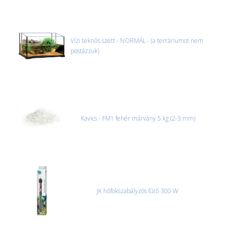
Vízi teknős szett - NORMÁL - (a terráriumot nem
postázzuk)
Kavics - FM1 fehér márvány 5 kg (2-3 mm)
JK hőfokszabályzós fűtő 300 W