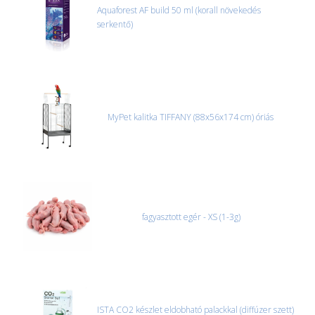
Aquaforest AF build 50 ml (korall növekedés
serkentő)
MyPet kalitka TIFFANY (88x56x174 cm) óriás
fagyasztott egér - XS (1-3g)
ISTA CO2 készlet eldobható palackkal (diffúzer szett)