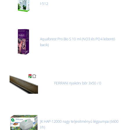
I-512
Aquaforest Pro Bio S 10 ml (NO3 és PO4 lebontó
bacik)
FERRANI nyakörv bőr 3x50 / 0
JK HAP-12000 nagy teljesítményű légpumpa (6600
l/h)