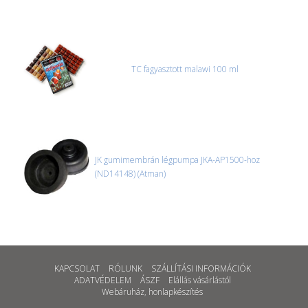
TC fagyasztott malawi 100 ml
JK gumimembrán légpumpa JKA-AP1500-hoz
(ND14148) (Atman)
KAPCSOLAT
RÓLUNK
SZÁLLÍTÁSI INFORMÁCIÓK
ADATVÉDELEM
ÁSZF
Elállás vásárlástól
Webáruház
,
honlapkészítés