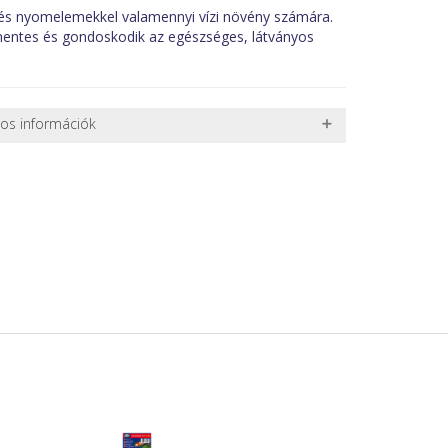
és nyomelemekkel valamennyi vízi növény számára.
tmentes és gondoskodik az egészséges, látványos
nos információk
 TERMÉKEK SZÁLLÍTÁSA
ret alatti csomagok szállítására van lehetőség, ezért
l. nagy akváriumok, bútorok, stb.) egyedi szállítási
 szállítmányozási partnerrel, vagy saját teherautóval
edi, úgyhogy előre egyeztetni kell mindenképpen.
r sérülést, folyadékot vagy bármi rendellenességet
el előtt jegyzőkönyvet kell felvenni a futárral. A sérült
 esetben tudjuk vállalni, ha a jegyzőkönyv elkészült,
információ.