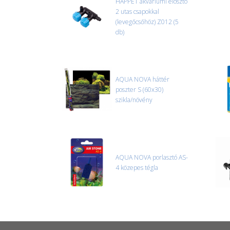
HAPPET akváriumi elosztó
2 utas csapokkal
(levegőcsőhöz) Z012 (5
db)
AQUA NOVA háttér
poszter S (60x30)
szikla/növény
AQUA NOVA porlasztó AS-
4 közepes tégla