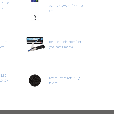
at 1200
AQUA NOVA háló 4" - 10
ata
cm
arium
Red Sea Refraktométer
 cm
(sósűrűség mérő)
 LED
Kavics - színezett 750g
ető kék-
fekete