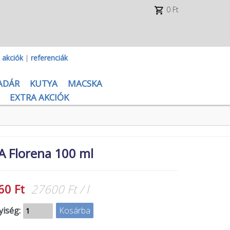
0 Ft
|
akciók
|
referenciák
ADÁR
KUTYA
MACSKA
EXTRA AKCIÓK
A Florena 100 ml
60 Ft
27600 Ft / l
iség: