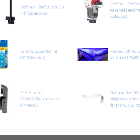
Red Sea - ReefM
Red Sea - Reef LED 50/60
(tekercses autom
- lámpa tartó kar
víztisztító)
SERA Aquatan 500 ml
Red Sea DIY Aqu
(2000 literhez)
fedő háló 120x80
EHEIM zárókar
Deebow Dee-301
2026/2028/Experience
világítás csípteth
(7444450)
fehér (7w, 620lm)