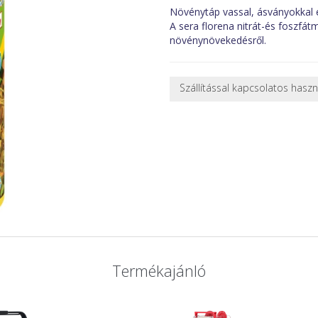
Növénytáp vassal, ásványokkal 
A sera florena nitrát-és foszfá
növénynövekedésről.
Szállítással kapcsolatos hasz
NEHÉZ, NAGY VAGY TÖRÉKENY
A futárral csak egy bizonyos mé
nagy vagy nehéz termékeknél (p
ajánlatot adunk.
Nagyobb termékeink kiszállítását
oldjuk meg. Minden rendelés egy
CSOMAG ÁTVÉTELE
Amennyiben a csomag átvételeko
tapasztal, a kibontás és az átvét
termékek cseréjét, csak ebben az
Termékajánló
és azonnal eljutott hozzánk az 