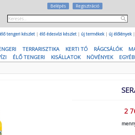
Belépés
Regisztráció
élő tengeri készlet
|
élő édesvízi készlet
|
új termékek
|
új élőlények
ENGERI
TERRARISZTIKA
KERTI TÓ
RÁGCSÁLÓK
M
ÍZI
ÉLŐ TENGERI
KISÁLLATOK
NÖVÉNYEK
EGYÉB
SER
2 7
menny