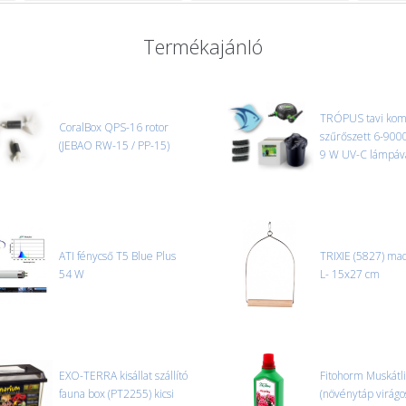
Termékajánló
TRÓPUS tavi kom
CoralBox QPS-16 rotor
szűrőszett 6-9000 
(JEBAO RW-15 / PP-15)
9 W UV-C lámpáv
ATI fénycső T5 Blue Plus
TRIXIE (5827) mad
54 W
L- 15x27 cm
EXO-TERRA kisállat szállító
Fitohorm Muskátli 
fauna box (PT2255) kicsi
(növénytáp virágo