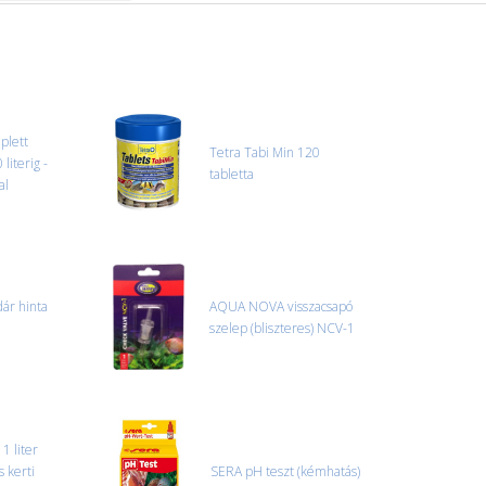
plett
Tetra Tabi Min 120
literig -
tabletta
al
ár hinta
AQUA NOVA visszacsapó
szelep (bliszteres) NCV-1
1 liter
s kerti
SERA pH teszt (kémhatás)