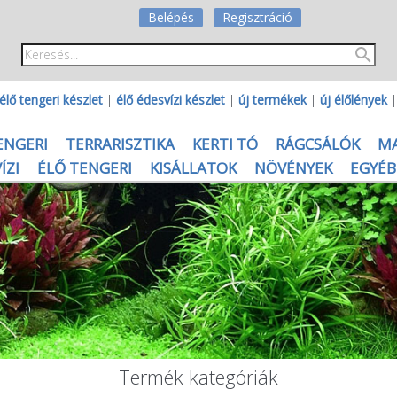
Belépés
Regisztráció
élő tengeri készlet
|
élő édesvízi készlet
|
új termékek
|
új élőlények
ENGERI
TERRARISZTIKA
KERTI TÓ
RÁGCSÁLÓK
M
ÍZI
ÉLŐ TENGERI
KISÁLLATOK
NÖVÉNYEK
EGYÉB
Termék kategóriák