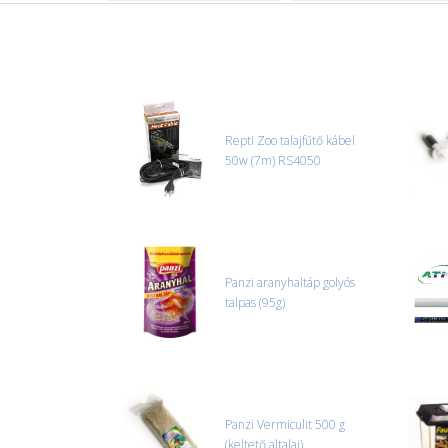
Repti Zoo talajfűtő kábel
50w (7m) RS4050
Panzi aranyhaltáp golyós
talpas (95g)
Panzi Vermiculit 500 g
(keltető altalaj)