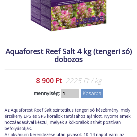
MACSKA
új élőlények
ÉLŐ ÉDESVÍZI
akciók
ÉLŐ TENGERI
referenciák
KISÁLLATOK
NÖVÉNYEK
Aquaforest Reef Salt 4 kg (tengeri só)
dobozos
EGYÉB
EXTRA AKCIÓK
8 900 Ft
2225 Ft / kg
mennyiség:
Az Aquaforest Reef Salt szintetikus tengeri só készítmény, mely
érzékeny LPS és SPS korallok tartásához ajánlott. Nyomelemek
hozzáadásával készül, melyek a kőkorallok színét pozitívan
befolyásolják.
Az akvárium berendezése után javasolt 10-14 napot várni az