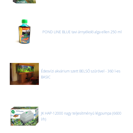
POND LINE BLUE tavi árnyékoló alga ellen 250 ml
Édesvízi akvárium szett BELSŐ szűrővel - 360 l-es
BASIC
JK HAP-12000 nagy teljesítményű légpumpa (6600
l/h)