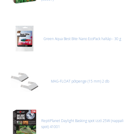
Green Aqua Best Bite Nano EcoPack haltáp - 30 g
MAG-FLOAT pótpenge (15 mm) 2 db
ReptiPlanet Daylight Basking spot izzó 25W (nappali
spot) 41001