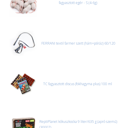
fagyasztott egér - S (4-6g)
FERRANI textil farmer szett (hám+póráz) 60/120
TC fagyasztott discus (fokhagyma plus) 100 ml
ReptiPlanet kókuszkocka 9 liter/635 g (apró szemű)
(30007)