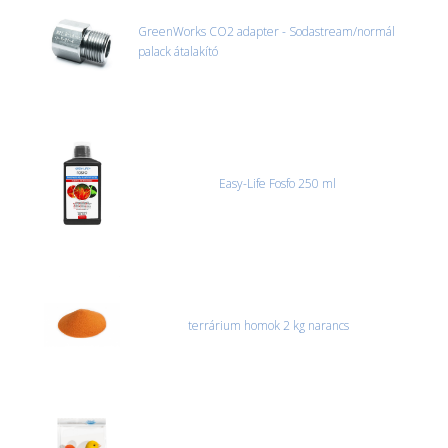
GreenWorks CO2 adapter - Sodastream/normál
palack átalakító
Easy-Life Fosfo 250 ml
terrárium homok 2 kg narancs