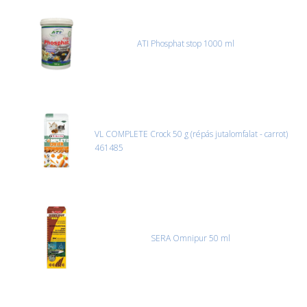
jegyzőkönyvet kell felvenni a futárral. A sérült termékek cseréjét,
csak ebben az esetben tudjuk vállalni, ha a jegyzőkönyv elkészült,
és azonnal eljutott hozzánk az információ.
ATI Phosphat stop 1000 ml
VL COMPLETE Crock 50 g (répás jutalomfalat - carrot)
461485
SERA Omnipur 50 ml