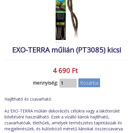
MACSKA
új élőlények
ÉLŐ ÉDESVÍZI
akciók
ÉLŐ TENGERI
referenciák
KISÁLLATOK
NÖVÉNYEK
EXO-TERRA műlián (PT3085) kicsi
EGYÉB
EXTRA AKCIÓK
4 690 Ft
mennyiség:
Hajlítható és csavarható
Az EXO-TERRA műlián dekorációs célokra vagy a lakóterület
bővítésére használható. Ezek a vízálló liánok hajlítható,
csavarhatóak, élethűek, amelyek természetes tapintásúak és
megjelenésűek, és különböző méretű liánokat összecsavarva