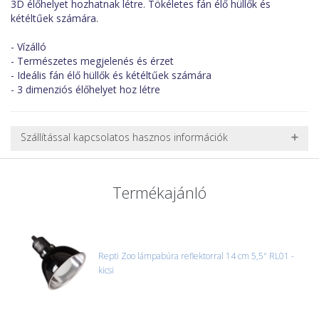
3D élőhelyet hozhatnak létre. Tökéletes fán élő hüllők és
kétéltűek számára.
- Vízálló
- Természetes megjelenés és érzet
- Ideális fán élő hüllők és kétéltűek számára
- 3 dimenziós élőhelyet hoz létre
Szállítással kapcsolatos hasznos információk
NEHÉZ, NAGY VAGY TÖRÉKENY TERMÉKEK SZÁLLÍTÁSA
A futárral csak egy bizonyos méret alatti csomagok szállítására
Termékajánló
van lehetőség, ezért nagy vagy nehéz termékeknél (pl. nagy
akváriumok, bútorok, stb.) egyedi szállítási ajánlatot adunk.
Nagyobb termékeink kiszállítását szállítmányozási partnerrel,
vagy saját teherautóval oldjuk meg. Minden rendelés egyedi,
úgyhogy előre egyeztetni kell mindenképpen.
Repti Zoo lámpabúra reflektorral 14 cm 5,5" RL01 -
kicsi
CSOMAG ÁTVÉTELE
Amennyiben a csomag átvételekor sérülést, folyadékot vagy
bármi rendellenességet tapasztal, a kibontás és az átvétel előtt