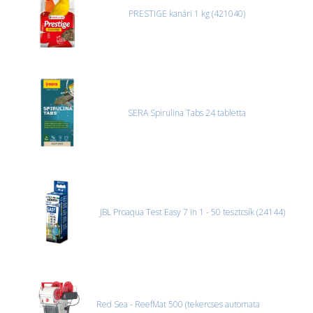
PRESTIGE kanári 1 kg (421040)
SERA Spirulina Tabs 24 tabletta
JBL Proaqua Test Easy 7 in 1 - 50 tesztcsík (24144)
Red Sea - ReefMat 500 (tekercses automata