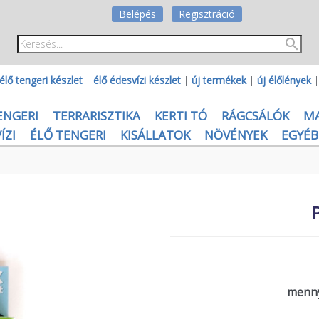
Belépés
Regisztráció
élő tengeri készlet
|
élő édesvízi készlet
|
új termékek
|
új élőlények
ENGERI
TERRARISZTIKA
KERTI TÓ
RÁGCSÁLÓK
M
ÍZI
ÉLŐ TENGERI
KISÁLLATOK
NÖVÉNYEK
EGYÉB
menny