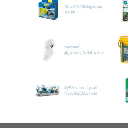
Tetra APS 100 légpumpa
100 l/h
Wavereef
alga/eleségrögzítő csipesz
MyPet ketrec rágcsáló
Trudy (58x32x27 cm)