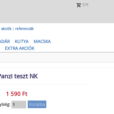
0 Ft
|
akciók
|
referenciák
ADÁR
KUTYA
MACSKA
EXTRA AKCIÓK
Panzi teszt NK
1 590 Ft
iség: