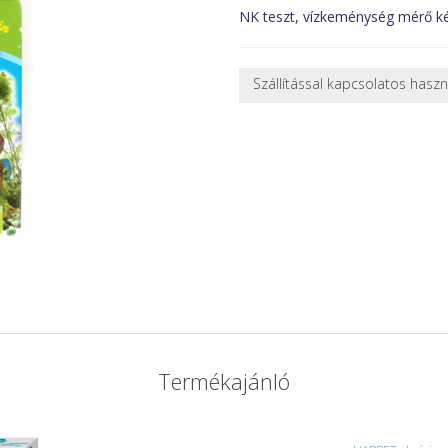
NK teszt, vízkeménység mérő ké
Szállítással kapcsolatos hasz
NEHÉZ, NAGY VAGY TÖRÉKENY
A futárral csak egy bizonyos mé
nagy vagy nehéz termékeknél (p
ajánlatot adunk.
Nagyobb termékeink kiszállítását
oldjuk meg. Minden rendelés egy
CSOMAG ÁTVÉTELE
Amennyiben a csomag átvételeko
tapasztal, a kibontás és az átvét
termékek cseréjét, csak ebben az
és azonnal eljutott hozzánk az 
Termékajánló