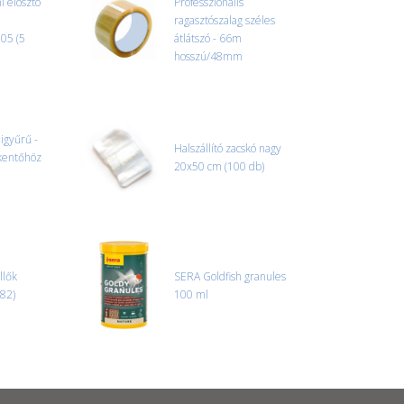
 elosztó
Professzionális
ragasztószalag széles
105 (5
átlátszó - 66m
hosszú/48mm
gyűrű -
Halszállító zacskó nagy
kentőhöz
20x50 cm (100 db)
llők
SERA Goldfish granules
382)
100 ml