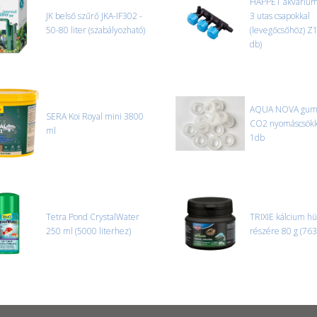
HAPPET akváriumi
JK belső szűrő JKA-IF302 -
3 utas csapokkal
50-80 liter (szabályozható)
(levegőcsőhöz) Z
db)
AQUA NOVA gumi
SERA Koi Royal mini 3800
CO2 nyomáscsök
ml
1db
Tetra Pond CrystalWater
TRIXIE kálcium hü
250 ml (5000 literhez)
részére 80 g (76