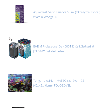
Aquaforest Garlic Essence 50 ml (fokhagyma kivonat,
vitamin, omega-3)
EHEIM Professionel 5e - 600T fűtős külső szűrő
(2178) WiFi (töltet nélkül)
Tengeri akvárium HÁTSÓ szűrővel - 72 l
(40x45x40cm) - FÖLÖZŐVEL