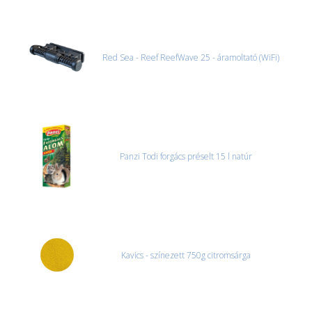
Red Sea - Reef ReefWave 25 - áramoltató (WiFi)
Panzi Todi forgács préselt 15 l natúr
Kavics - színezett 750g citromsárga