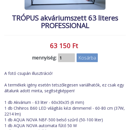
MACSKA
új termékek
TRÓPUS akváriumszett 63 literes
ÉLŐ ÉDESVÍZI
új élőlények
PROFESSIONAL
ÉLŐ TENGERI
akciók
KISÁLLATOK
referenciák
63 150 Ft
NÖVÉNYEK
EGYÉB
mennyiség:
EXTRA AKCIÓK
A fotó csupán illusztráció!
A termékek igény esetén tetszőlegesen variálhatók, ez csak egy
általunk adott minta, segítségképpen!
1 db Akvárium - 63 liter - 60x30x35 (6 mm)
1 db Chihiros B60 LED világítás kézi dimmerrel - 60-80 cm (37W,
2214 lm)
1 db AQUA NOVA NBF-500 belső szűrő (50-100 liter)
1 db AQUA NOVA automata fűtő 50 W