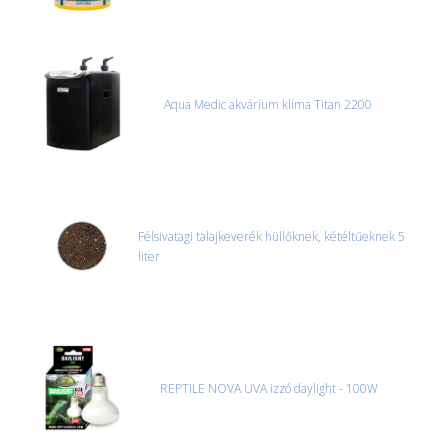
Aqua Medic akvárium klíma Titan 2200
Félsivatagi talajkeverék hüllőknek, kétéltűeknek 5
liter
REPTILE NOVA UVA izzó daylight - 100W