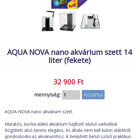
MACSKA
új élőlények
ÉLŐ ÉDESVÍZI
akciók
ÉLŐ TENGERI
referenciák
KISÁLLATOK
NÖVÉNYEK
AQUA NOVA nano akvárium szett 14
liter (fekete)
EGYÉB
EXTRA AKCIÓK
32 900 Ft
mennyiség:
AQUA NOVA nano akvárium szett.
Mutatós, kocka alakú akvárium hajlított elülső sarkokkal.
Rögzített alsó kerete elegáns, és általa nem kell külön alátétről
gondoskodni az akváriumhoz. A beépített belső szűrő praktikus