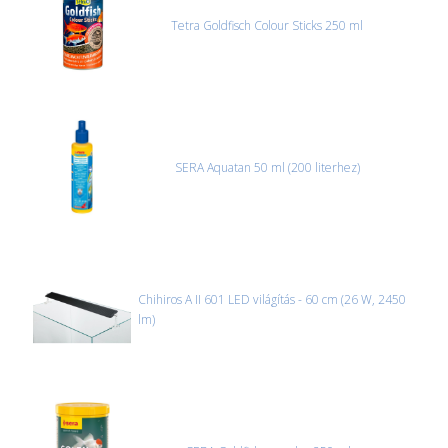
Tetra Goldfisch Colour Sticks 250 ml
SERA Aquatan 50 ml (200 literhez)
Chihiros A II 601 LED világítás - 60 cm (26 W, 2450
lm)