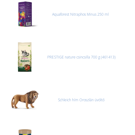
vagy saját teherautóval oldjuk meg. Minden rendelés egyedi,
úgyhogy előre egyeztetni kell mindenképpen.
Aquaforest Nitraphos Minus 250 ml
CSOMAG ÁTVÉTELE
Amennyiben a csomag átvételekor sérülést, folyadékot vagy
bármi rendellenességet tapasztal, a kibontás és az átvétel előtt
jegyzőkönyvet kell felvenni a futárral. A sérült termékek cseréjét,
csak ebben az esetben tudjuk vállalni, ha a jegyzőkönyv elkészült,
és azonnal eljutott hozzánk az információ.
PRESTIGE nature csincsilla 700 g (461413)
Schleich hím Oroszlán üvöltő