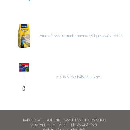
Vitakraft SANDY madár homok 2,5 kg (zacskós) 15523
AQUA NOVA háló 6" - 15 cm
KAPCSOLAT
RÓLUNK
SZÁLLÍTÁSI INFORMÁCIÓK
ADATVÉDELEM
ÁSZF
Elállás vásárlástól
Webáruház
,
honlapkészítés