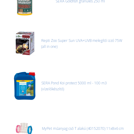
SERA Goldfish granules 250 ml
Repti Zoo Super Sun UVA+UVB melegítő izzó 75W
(all in one)
SERA Pond Koi protect 5000 ml - 100 m3
(vízelőkészítő)
MyPet műanyag cső T alakú (40152070) 11x8x6 cm