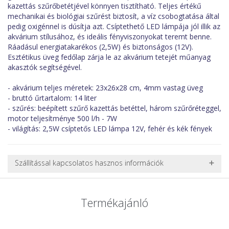
kazettás szűrőbetétjével könnyen tisztítható. Teljes értékű
mechanikai és biológiai szűrést biztosít, a víz csobogtatása által
pedig oxigénnel is dúsítja azt. Csíptethető LED lámpája jól illik az
akvárium stílusához, és ideális fényviszonyokat teremt benne.
Ráadásul energiatakarékos (2,5W) és biztonságos (12V).
Esztétikus üveg fedőlap zárja le az akvárium tetejét műanyag
akasztók segítségével.
- akvárium teljes méretek: 23x26x28 cm, 4mm vastag üveg
- bruttó űrtartalom: 14 liter
- szűrés: beépített szűrő kazettás betéttel, három szűrőréteggel,
motor teljesítménye 500 l/h - 7W
- világítás: 2,5W csíptetős LED lámpa 12V, fehér és kék fények
Szállítással kapcsolatos hasznos információk
NEHÉZ, NAGY VAGY TÖRÉKENY TERMÉKEK SZÁLLÍTÁSA
A futárral csak egy bizonyos méret alatti csomagok szállítására
Termékajánló
van lehetőség, ezért nagy vagy nehéz termékeknél (pl. nagy
akváriumok, bútorok, stb.) egyedi szállítási ajánlatot adunk.
Nagyobb termékeink kiszállítását szállítmányozási partnerrel,