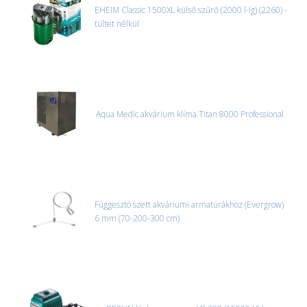
EHEIM Classic 1500XL külső szűrő (2000 l-ig) (2260) -
tültet nélkül
Aqua Medic akvárium klíma Titan 8000 Professional
Függesztó szett akváriumi armatúrákhoz (Evergrow)
6 mm (70-200-300 cm)