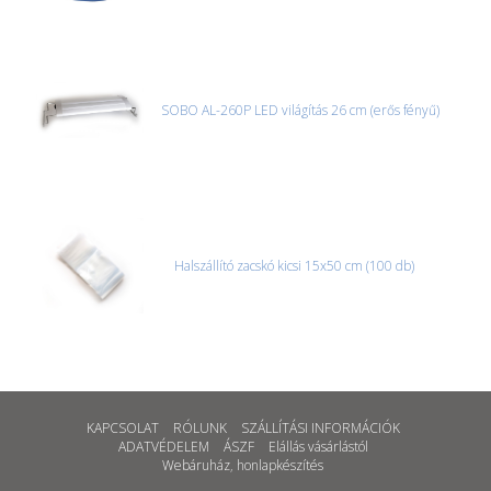
SOBO AL-260P LED világítás 26 cm (erős fényű)
Halszállító zacskó kicsi 15x50 cm (100 db)
KAPCSOLAT
RÓLUNK
SZÁLLÍTÁSI INFORMÁCIÓK
ADATVÉDELEM
ÁSZF
Elállás vásárlástól
Webáruház
,
honlapkészítés