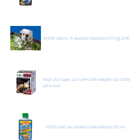
EHEIM Liberty 75 akasztós külsőszűrő (75 l-ig) 2040
Repti Zoo Super Sun UVA+UVB melegítő izzó 100W
(all in one)
POND LINE tavi antiklór (vízkezelőszer) 250 ml