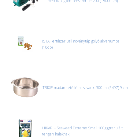
RESUN légkompresszor LP-200 (15000 l/h)
ISTA Fertilizer Ball növénytáp golyó akváriumba
(10db)
TRIXIE madáretető fém csavaros 300 ml (5497) 9 cm
HIKARI - Seaweed Extreme Small 100g (granulált,
tengeri halaknak)