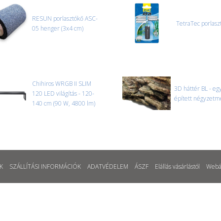
RESUN porlasztókő ASC-
TetraTec porlasz
05 henger (3x4 cm)
Chihiros WRGB II SLIM
3D háttér BL - eg
120 LED világítás - 120-
épített négyzetm
140 cm (90 W, 4800 lm)
K
SZÁLLÍTÁSI INFORMÁCIÓK
ADATVÉDELEM
ÁSZF
Elállás vásárlástól
Webá