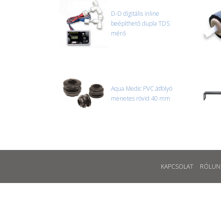
D-D digitális inline
beépíthető dupla TDS
mérő
Aqua Medic PVC átfolyó
menetes rövid 40 mm
KAPCSOLAT
RÓLUN