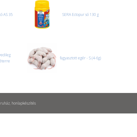
tó AS 35
SERA Ectopur só 130 g
yedileg
fagyasztott egér - S (4-6g)
éterre
ruház
,
honlapkészítés