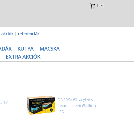
0 Ft
|
akciók
|
referenciák
ADÁR
KUTYA
MACSKA
EXTRA AKCIÓK
DIVERSA 60 szögletes
szűrő
akvárium szett (54 liter)
LED