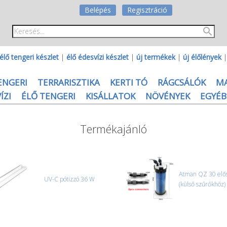
Belépés
Regisztráció
élő tengeri készlet
|
élő édesvízi készlet
|
új termékek
|
új élőlények
ENGERI
TERRARISZTIKA
KERTI TÓ
RÁGCSÁLÓK
M
ÍZI
ÉLŐ TENGERI
KISÁLLATOK
NÖVÉNYEK
EGYÉB
Termékajánló
Atman QZ 30 elő
UV-C pótizzó 36 W
(külső szűrőkhöz)