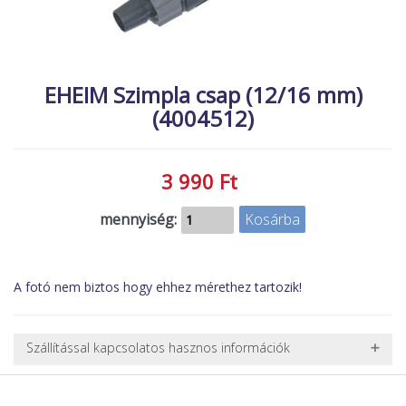
MACSKA
új termékek
ÉLŐ ÉDESVÍZI
új élőlények
ÉLŐ TENGERI
EHEIM Szimpla csap (12/16 mm)
akciók
(4004512)
KISÁLLATOK
referenciák
NÖVÉNYEK
EGYÉB
3 990 Ft
EXTRA AKCIÓK
mennyiség:
A fotó nem biztos hogy ehhez mérethez tartozik!
Szállítással kapcsolatos hasznos információk
NEHÉZ, NAGY VAGY TÖRÉKENY TERMÉKEK SZÁLLÍTÁSA
A futárral csak egy bizonyos méret alatti csomagok szállítására