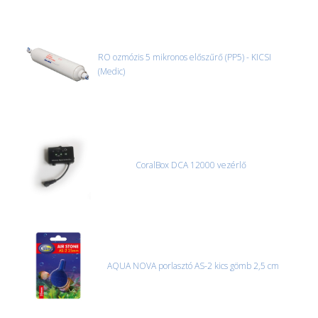
RO ozmózis 5 mikronos előszűrő (PP5) - KICSI
(Medic)
CoralBox DCA 12000 vezérlő
AQUA NOVA porlasztó AS-2 kics gömb 2,5 cm