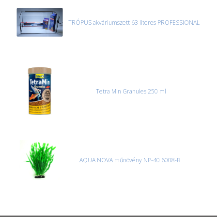
TRÓPUS akváriumszett 63 literes PROFESSIONAL
Tetra Min Granules 250 ml
AQUA NOVA műnövény NP-40 6008-R