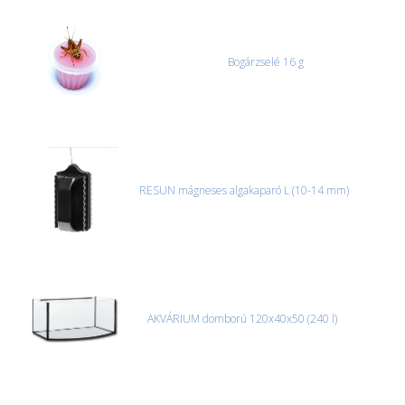
Bogárzselé 16 g
RESUN mágneses algakaparó L (10-14 mm)
AKVÁRIUM domború 120x40x50 (240 l)