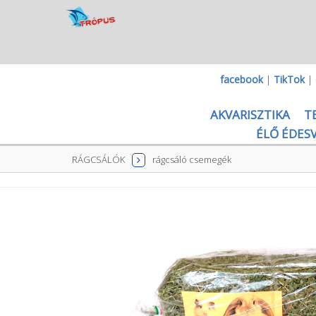
facebook
|
TikTok
|
AKVARISZTIKA
T
ÉLŐ ÉDESV
RÁGCSÁLÓK
rágcsáló csemegék