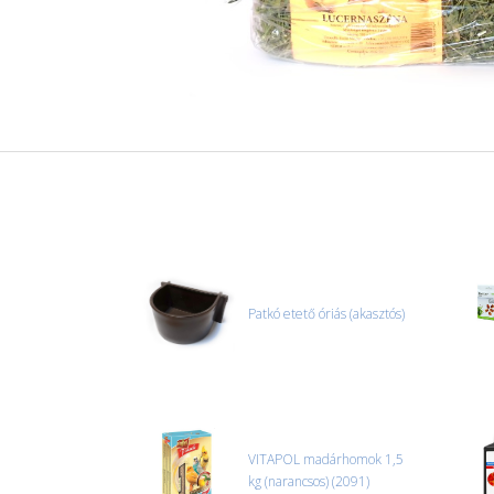
Patkó etető óriás (akasztós)
VITAPOL madárhomok 1,5
kg (narancsos) (2091)