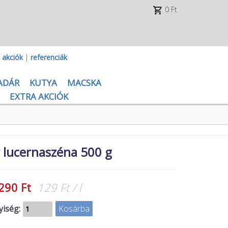
0 Ft
|
akciók
|
referenciák
ADÁR
KUTYA
MACSKA
EXTRA AKCIÓK
 lucernaszéna 500 g
290 Ft
129 Ft / l
iség: