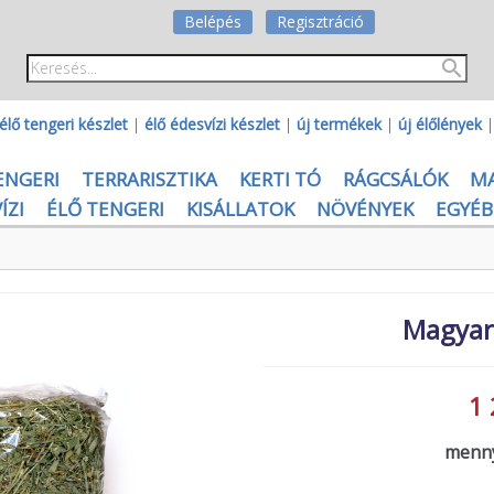
Belépés
Regisztráció
élő tengeri készlet
|
élő édesvízi készlet
|
új termékek
|
új élőlények
ENGERI
TERRARISZTIKA
KERTI TÓ
RÁGCSÁLÓK
M
ÍZI
ÉLŐ TENGERI
KISÁLLATOK
NÖVÉNYEK
EGYÉB
Magyar
1 
menny