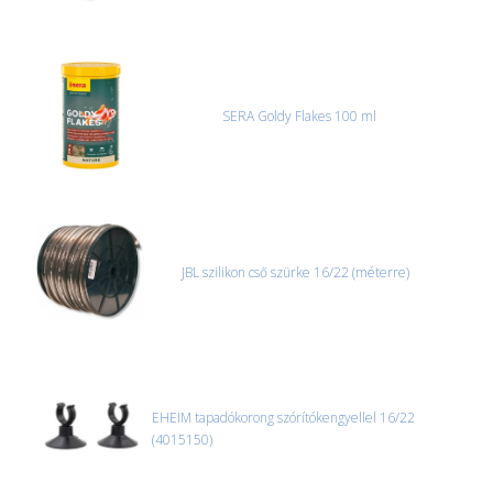
SERA Goldy Flakes 100 ml
JBL szilikon cső szürke 16/22 (méterre)
EHEIM tapadókorong szórítókengyellel 16/22
(4015150)