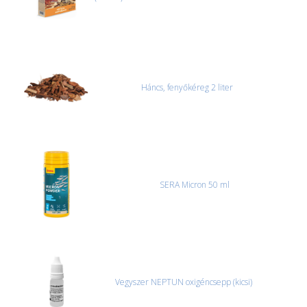
Háncs, fenyőkéreg 2 liter
SERA Micron 50 ml
Vegyszer NEPTUN oxigéncsepp (kicsi)