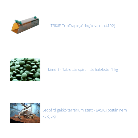
TRIXIE TripTrap egérfogó csapda (4192)
kimért - Tablettás spirulinás haleledel 1 kg
Leopárd gekkó terrárium szett - BASIC (postán nem
küldjük)