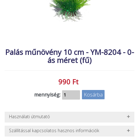
MACSKA
új élőlények
ÉLŐ ÉDESVÍZI
akciók
ÉLŐ TENGERI
referenciák
KISÁLLATOK
NÖVÉNYEK
Palás műnövény 10 cm - YM-8204 - 0-
ás méret (fű)
EGYÉB
EXTRA AKCIÓK
990 Ft
mennyiség:
Használati útmutató
Tisztítása mindenképpen csak sima vízben történjen, vegyszert
Szállítással kapcsolatos hasznos információk
ne használjon hozzá!