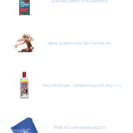
SERA Fish vitamin 15 ml (Fishtamin)
Bonsai fa akváriumba SSS (15x10x8 cm)
Panzi OK sampon + balzsam kutya 200 ml (2 in 1)
TRIXIE WC sarok közepes (62551)