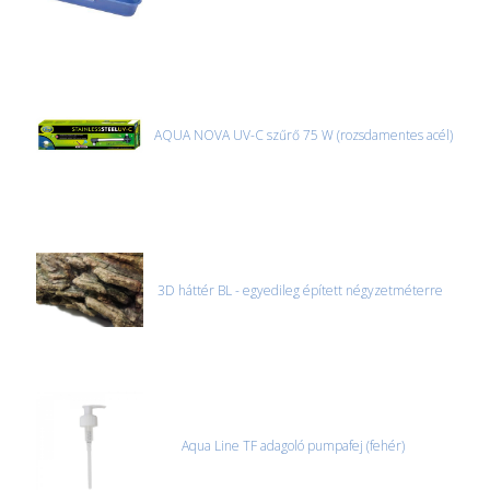
AQUA NOVA UV-C szűrő 75 W (rozsdamentes acél)
3D háttér BL - egyedileg épített négyzetméterre
Aqua Line TF adagoló pumpafej (fehér)