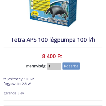
MACSKA
új élőlények
ÉLŐ ÉDESVÍZI
akciók
ÉLŐ TENGERI
referenciák
KISÁLLATOK
NÖVÉNYEK
Tetra APS 100 légpumpa 100 l/h
EGYÉB
EXTRA AKCIÓK
8 400 Ft
mennyiség:
teljesítmény: 100 l/h
fogyasztás: 2,5 W
garancia 3 év