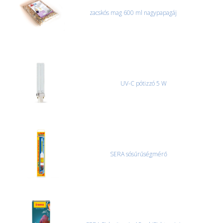
zacskós mag 600 ml nagypapagáj
UV-C pótizzó 5 W
SERA sósűrűségmérő