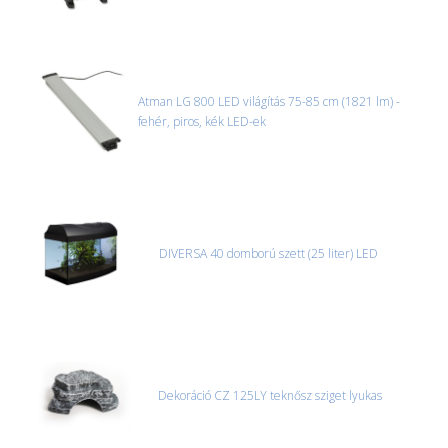
Atman LG 800 LED világítás 75-85 cm (1821 lm) -
fehér, piros, kék LED-ek
DIVERSA 40 domború szett (25 liter) LED
Dekoráció CZ 125LY teknősz sziget lyukas