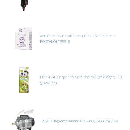
Aquaforest MarinLab 1 test (ICP-OES) ICP teszt +
POSTAKÖLTSÉG !!!
PRESTIGE Crispy dupla rúd tmc-nyúl (zöldséges) 110
g (462058)
RESUN légkompresszor ACO-003 (3900 l/h) 35 W