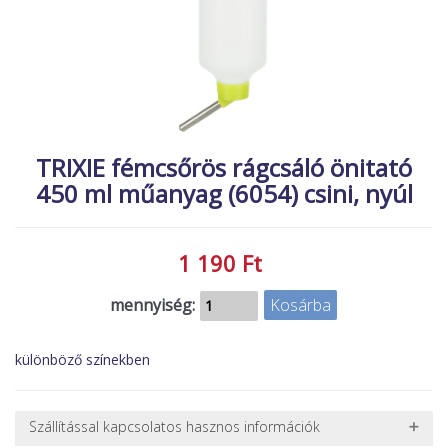
MACSKA
új élőlények
ÉLŐ ÉDESVÍZI
akciók
ÉLŐ TENGERI
referenciák
KISÁLLATOK
NÖVÉNYEK
TRIXIE fémcsőrös rágcsáló önitató
450 ml műanyag (6054) csini, nyúl
EGYÉB
EXTRA AKCIÓK
1 190 Ft
mennyiség:
különböző színekben
Szállítással kapcsolatos hasznos információk