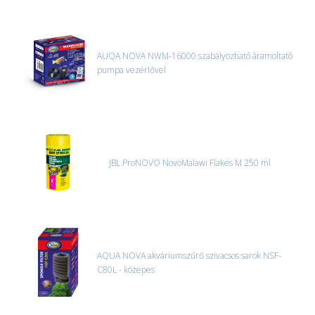
AUQA NOVA NWM-16000 szabályozható áramoltató
pumpa vezérlővel
JBL ProNOVO NovoMalawi Flakes M 250 ml
AQUA NOVA akváriumszűrő szivacsos sarok NSF-
C80L - közepes