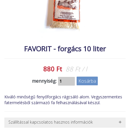
MACSKA
új élőlények
ÉLŐ ÉDESVÍZI
akciók
ÉLŐ TENGERI
referenciák
KISÁLLATOK
NÖVÉNYEK
FAVORIT - forgács 10 liter
EGYÉB
EXTRA AKCIÓK
880 Ft
88 Ft / l
mennyiség:
Kiváló minőségű fenyőforgács rágcsáló alom. Vegyszermentes
fatermelésből származó fa felhasználásával készül.
Szállítással kapcsolatos hasznos információk