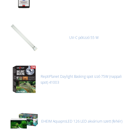
UV-C pótizzó 55 W
ReptiPlanet Daylight Basking spot izzó 75W (nappali
spot) 41003
EHEIM AquaproLED 126 LED akvárium szett (fehér)