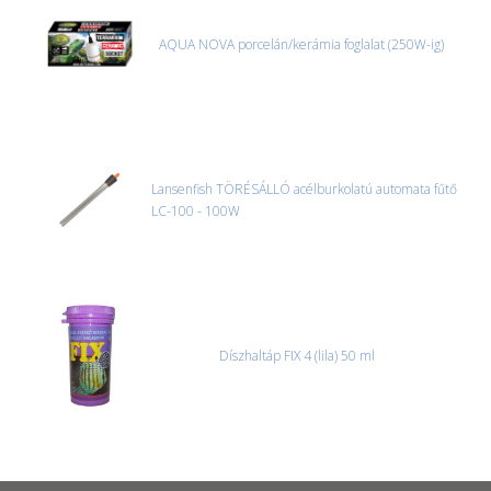
AQUA NOVA porcelán/kerámia foglalat (250W-ig)
Lansenfish TÖRÉSÁLLÓ acélburkolatú automata fűtő
LC-100 - 100W
Díszhaltáp FIX 4 (lila) 50 ml