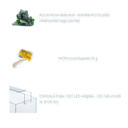
AQUA NOVA dekoráció - AN949B-ROCK szikla
növényekkel nagy (szürke)
TRÓPUS csőrkoptató 35 g
Chihiros A ll Max 1201 LED világítás - 120-140 cm (96
W, 8100 lm)