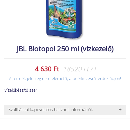
MACSKA
új élőlények
ÉLŐ ÉDESVÍZI
akciók
ÉLŐ TENGERI
referenciák
KISÁLLATOK
NÖVÉNYEK
JBL Biotopol 250 ml (vízkezelő)
EGYÉB
EXTRA AKCIÓK
4 630 Ft
18520 Ft / l
A termék jelenleg nem elérhető, a beérkezésről érdeklődjön!
Vízelőkészítő szer
Szállítással kapcsolatos hasznos információk
NEHÉZ, NAGY VAGY TÖRÉKENY TERMÉKEK SZÁLLÍTÁSA
A futárral csak egy bizonyos méret alatti csomagok szállítására