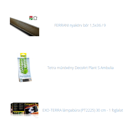
FERRANI nyakörv bőr 1,5x36 / 9
Tetra műnövény DecoArt Plant S Ambulia
EXO-TERRA lámpabúra (PT2225) 30 cm - 1 foglalat