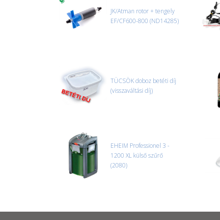
JK/Atman rotor + tengely
EF/CF600-800 (ND14285)
TÜCSÖK doboz betéti díj
(visszaváltási díj)
EHEIM Professionel 3 -
1200 XL külső szűrő
(2080)