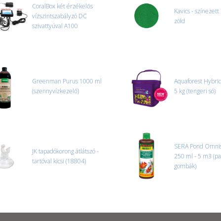
CoralBox két érzékelős
Kavics - színezett
vízszintszabályzó DC
zöld
szivattyúval A100
Greenman Purus 1000 ml
Aquaforest Hybrid
(szennyvízkezelő)
5 kg (tengeri só)
SERA Pond Omnis
JK tapadókorong átlátszó -
250 ml - 5 m3 (pa
tartóval kicsi (18804)
gombák)