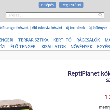
Belépés
Regisztráció
élő tengeri készlet
|
élő édesvízi készlet
|
új termékek
|
új élőlények
ENGERI
TERRARISZTIKA
KERTI TÓ
RÁGCSÁLÓK
M
ÍZI
ÉLŐ TENGERI
KISÁLLATOK
NÖVÉNYEK
EGYÉB
ReptiPlanet kók
s
1 
menny