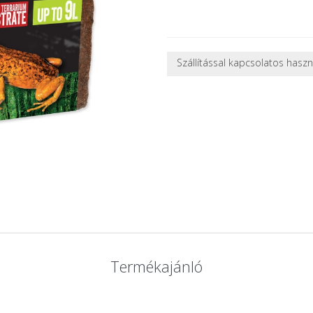
Szállítással kapcsolatos hasz
NEHÉZ, NAGY VAGY TÖRÉKENY
A futárral csak egy bizonyos mé
nagy vagy nehéz termékeknél (p
ajánlatot adunk.
Nagyobb termékeink kiszállítását
oldjuk meg. Minden rendelés egy
CSOMAG ÁTVÉTELE
Amennyiben a csomag átvételeko
tapasztal, a kibontás és az átvét
termékek cseréjét, csak ebben az
és azonnal eljutott hozzánk az 
Termékajánló