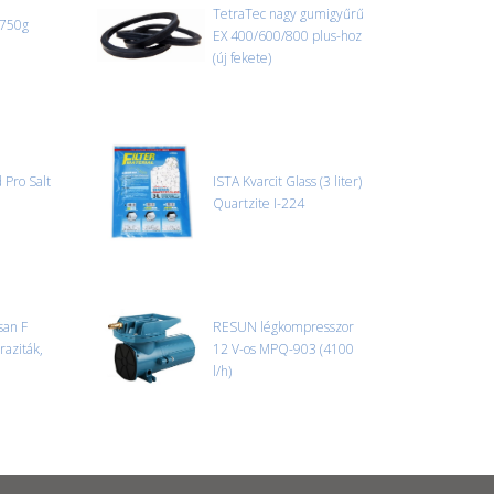
TetraTec nagy gumigyűrű
 750g
EX 400/600/800 plus-hoz
(új fekete)
 Pro Salt
ISTA Kvarcit Glass (3 liter)
Quartzite I-224
an F
RESUN légkompresszor
raziták,
12 V-os MPQ-903 (4100
l/h)