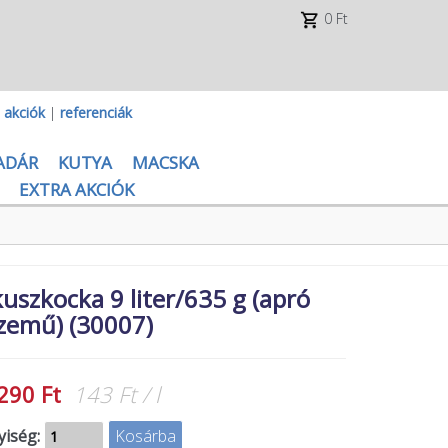
0 Ft
|
akciók
|
referenciák
ADÁR
KUTYA
MACSKA
EXTRA AKCIÓK
uszkocka 9 liter/635 g (apró
zemű) (30007)
290 Ft
143 Ft / l
iség: