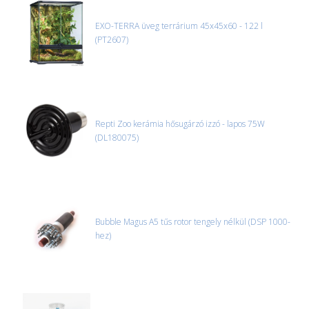
EXO-TERRA üveg terrárium 45x45x60 - 122 l
(PT2607)
Repti Zoo kerámia hősugárzó izzó - lapos 75W
(DL180075)
Bubble Magus A5 tűs rotor tengely nélkül (DSP 1000-
hez)