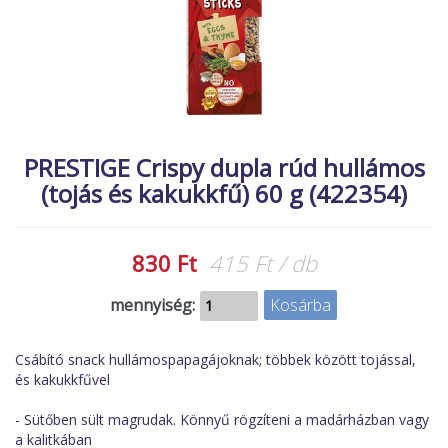
MACSKA
új élőlények
ÉLŐ ÉDESVÍZI
akciók
ÉLŐ TENGERI
referenciák
KISÁLLATOK
NÖVÉNYEK
PRESTIGE Crispy dupla rúd hullámos
(tojás és kakukkfű) 60 g (422354)
EGYÉB
EXTRA AKCIÓK
830 Ft
415 Ft / db
mennyiség:
Csábító snack hullámospapagájoknak; többek között tojással,
és kakukkfűvel
- Sütőben sült magrudak. Könnyű rögzíteni a madárházban vagy
a kalitkában