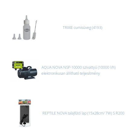
TRIXIE cumisüveg (4193)
AQUA NOVA NSP-10000 szivattyú (10000 l/h)
elektronikusan állítható teljesítmény
REPTILE NOVA talajfűtő lap (15x28cm/ 7W) S R200