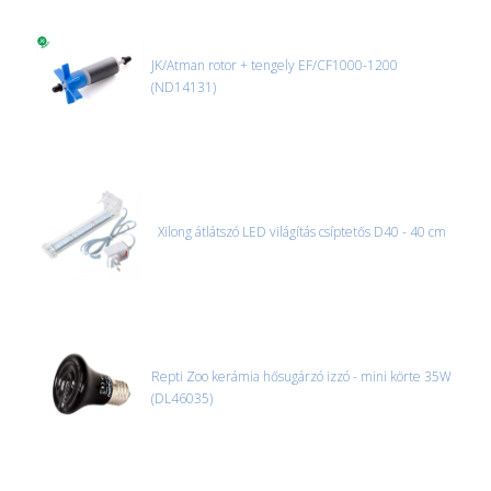
JK/Atman rotor + tengely EF/CF1000-1200
(ND14131)
Xilong átlátszó LED világítás csíptetős D40 - 40 cm
Repti Zoo kerámia hősugárzó izzó - mini körte 35W
(DL46035)