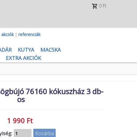
0 Ft
|
akciók
|
referenciák
ADÁR
KUTYA
MACSKA
EXTRA AKCIÓK
sögbújó 76160 kókuszház 3 db-
os
1 990 Ft
iség: