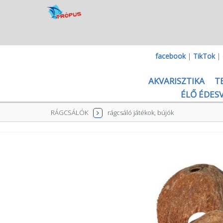
facebook
|
TikTok
|
AKVARISZTIKA
T
ÉLŐ ÉDESV
RÁGCSÁLÓK
rágcsáló játékok, bújók