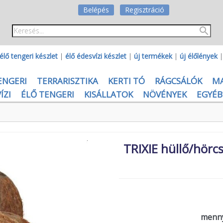
Belépés
Regisztráció
élő tengeri készlet
|
élő édesvízi készlet
|
új termékek
|
új élőlények
ENGERI
TERRARISZTIKA
KERTI TÓ
RÁGCSÁLÓK
M
ÍZI
ÉLŐ TENGERI
KISÁLLATOK
NÖVÉNYEK
EGYÉB
TRIXIE hüllő/hörc
menny