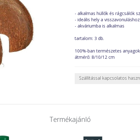
- alkalmas hüllők és rágcsálók 
- ideális hely a visszavonuláshoz
- akváriumba is alkalmas
tartalom: 3 db.
100%-ban természetes anyagokb
átmérő: 8/10/12 cm
Szállítással kapcsolatos hasz
NEHÉZ, NAGY VAGY TÖRÉKENY
A futárral csak egy bizonyos mé
nagy vagy nehéz termékeknél (p
ajánlatot adunk.
Nagyobb termékeink kiszállítását
Termékajánló
oldjuk meg. Minden rendelés egy
CSOMAG ÁTVÉTELE
Amennyiben a csomag átvételeko