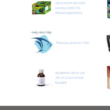
AQUA NOVA NM-6500
szivattyú (6500 l/h)
állítható teljesítmény
Pótszivacs JK/Atman F300
Aquaforest Lithum Lab
200 ml (Lítium emelő
folyadék)