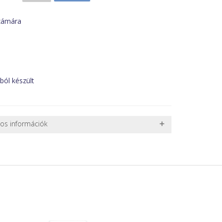
számára
ól készült
nos információk
 TERMÉKEK SZÁLLÍTÁSA
ret alatti csomagok szállítására van lehetőség, ezért
l. nagy akváriumok, bútorok, stb.) egyedi szállítási
 szállítmányozási partnerrel, vagy saját teherautóval
edi, úgyhogy előre egyeztetni kell mindenképpen.
r sérülést, folyadékot vagy bármi rendellenességet