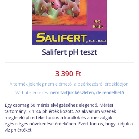
MACSKA
új élőlények
ÉLŐ ÉDESVÍZI
akciók
ÉLŐ TENGERI
referenciák
KISÁLLATOK
NÖVÉNYEK
Salifert pH teszt
EGYÉB
EXTRA AKCIÓK
3 390 Ft
A termék jelenleg nem elérhető, a beérkezésről érdeklődjön!
Várható érkezés:
nem tartjuk készleten, de rendelhető
Egy csomag 50 mérés elvégzéséhez elegendő. Mérési
tartomány: 7.4-8.6 ph érték között. Az akvárium vizének
megfelelő ph értéke fontos a korallok és a mészalgák
egészséges növekedése érdekében. Ezért fontos, hogy tudjuk a
víz ph értékét.