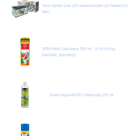
Tetra Starter Line LED akváriumszett LED fekete (54
liter)
SERA Pond Cyprinopur 500 ml - 10 m3 (vírus,
hasvízkór, pontytetű)
Green Aqua MACRO növénytáp 250 ml