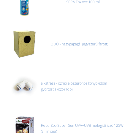
SERA Toxivec 100 ml
ODÚ - nagypapagáj (egyszerű farost)
alkatrész - ozmó előszűrőhöz könyökidom
gyorcsatlakozó (1db)
Repti Zoo Super Sun UVA+UVB melegítő izzó 125W
(all in one)