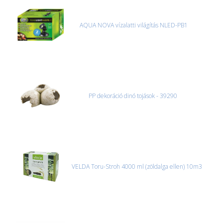
AQUA NOVA vízalatti világítás NLED-PB1
PP dekoráció dinó tojások - 39290
VELDA Toru-Stroh 4000 ml (zöldalga ellen) 10m3