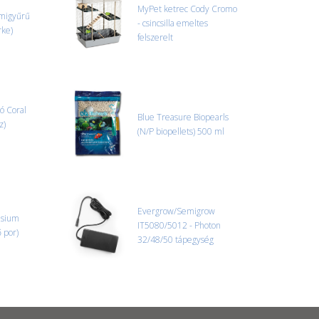
MyPet ketrec Cody Cromo
umigyűrű
- csincsilla emeltes
rke)
felszerelt
ó Coral
Blue Treasure Biopearls
z)
(N/P biopellets) 500 ml
Evergrow/Semigrow
esium
IT5080/5012 - Photon
 por)
32/48/50 tápegység