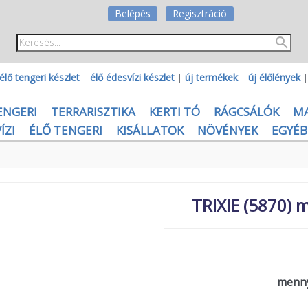
Belépés
Regisztráció
élő tengeri készlet
|
élő édesvízi készlet
|
új termékek
|
új élőlények
ENGERI
TERRARISZTIKA
KERTI TÓ
RÁGCSÁLÓK
M
ÍZI
ÉLŐ TENGERI
KISÁLLATOK
NÖVÉNYEK
EGYÉB
TRIXIE (5870) 
menny