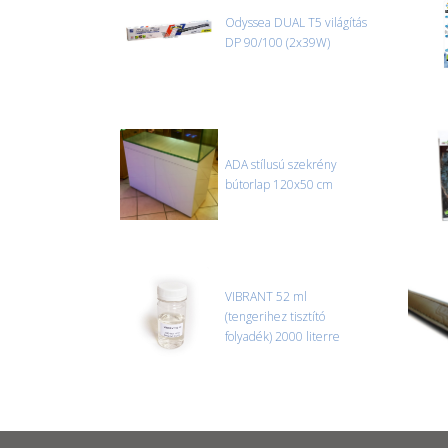
Odyssea DUAL T5 világítás
DP 90/100 (2x39W)
ADA stílusú szekrény
bútorlap 120x50 cm
VIBRANT 52 ml
(tengerihez tisztító
folyadék) 2000 literre