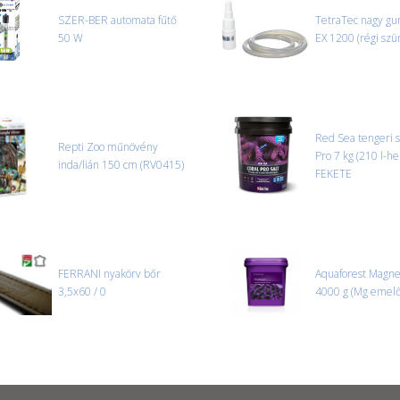
SZER-BER automata fűtő
TetraTec nagy g
50 W
EX 1200 (régi szü
Red Sea tengeri s
Repti Zoo műnövény
Pro 7 kg (210 l-he
inda/lián 150 cm (RV0415)
FEKETE
FERRANI nyakörv bőr
Aquaforest Magn
3,5x60 / 0
4000 g (Mg emelő