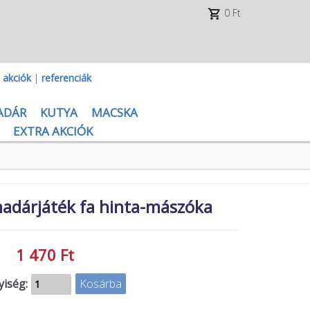
0 Ft
|
akciók
|
referenciák
ADÁR
KUTYA
MACSKA
EXTRA AKCIÓK
madárjáték fa hinta-mászóka
1 470 Ft
iség: