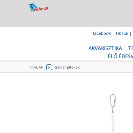
facebook
|
TikTok
|
AKVARISZTIKA
T
ÉLŐ ÉDESV
MADÁR
madár játékok