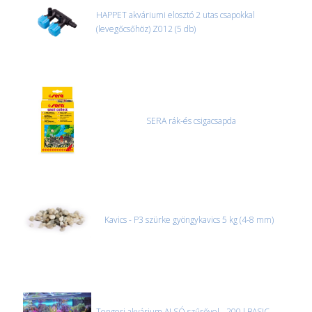
HAPPET akváriumi elosztó 2 utas csapokkal
(levegőcsőhöz) Z012 (5 db)
SERA rák-és csigacsapda
Kavics - P3 szürke gyöngykavics 5 kg (4-8 mm)
Tengeri akvárium ALSÓ szűrővel - 200 l BASIC