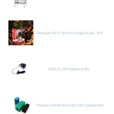
Nomoypet ND-01 kerámia hősugárzó izzó - 50W
SOBO AL-350P adapter (trafó)
Pótszivacs EHEIM PickUp 2012/200 (utángyártott)