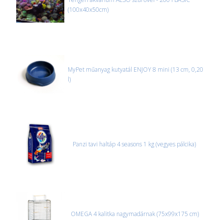
(100x40x50cm)
MyPet műanyag kutyatál ENJOY 8 mini (13 cm, 0,20
l)
Panzi tavi haltáp 4 seasons 1 kg (vegyes pálcika)
OMEGA 4 kalitka nagymadárnak (75x99x175 cm)