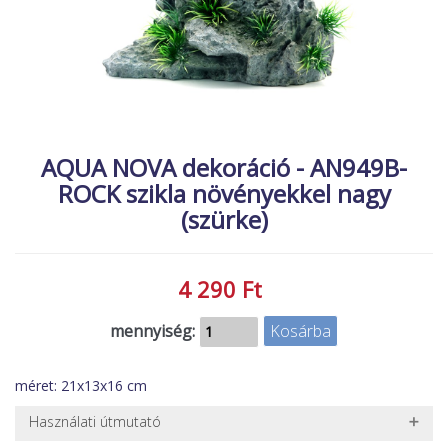
MACSKA
új élőlények
ÉLŐ ÉDESVÍZI
akciók
ÉLŐ TENGERI
referenciák
KISÁLLATOK
NÖVÉNYEK
AQUA NOVA dekoráció - AN949B-
ROCK szikla növényekkel nagy
EGYÉB
(szürke)
EXTRA AKCIÓK
4 290 Ft
mennyiség:
méret: 21x13x16 cm
Használati útmutató